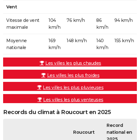
Vent
Vitesse de vent
104
76 km/h
86
94 km/h
maximale
km/h
km/h
Moyenne
169
148 km/h
140
155 km/h
nationale
km/h
km/h
Les villes les plus chaudes
Les villes les plus froides
Les villes les plus pluvieuses
Les villes les plus venteuses
Records du climat à Roucourt en 2025
Record
Roucourt
national en
2025