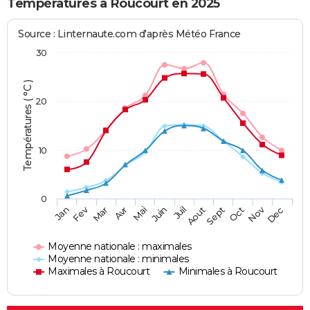
Températures à Roucourt en 2025
Source : Linternaute.com d'après Météo France
30
Températures ( °C )
20
10
0
Fev
Nov
Jan
Mar
Avr
Mai
Juin
Juil
Aout
Sept
Oct
Dec
Moyenne nationale : maximales
Moyenne nationale : minimales
Maximales à Roucourt
Minimales à Roucourt