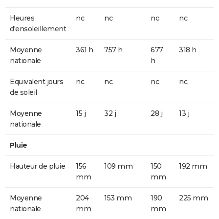
Heures
nc
nc
nc
nc
d'ensoleillement
Moyenne
361 h
757 h
677
318 h
nationale
h
Equivalent jours
nc
nc
nc
nc
de soleil
Moyenne
15 j
32 j
28 j
13 j
nationale
Pluie
Hauteur de pluie
156
109 mm
150
192 mm
mm
mm
Moyenne
204
153 mm
190
225 mm
nationale
mm
mm