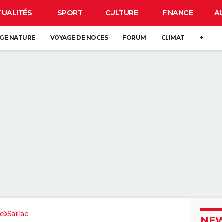
TUALITÉS
SPORT
CULTURE
FINANCE
A
GE NATURE
VOYAGE DE NOCES
FORUM
CLIMAT
+
ze
Saillac
NEW