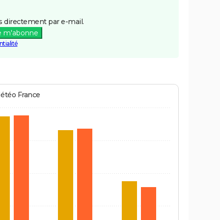
 directement par e-mail.
e m'abonne
tialité
Météo France