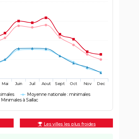
Mai
Juin
Juil
Aout
Sept
Oct
Nov
Dec
ximales
Moyenne nationale : minimales
Minimales à Saillac
Les villes les plus froides