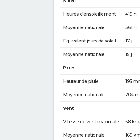
Soleil
Heures d'ensoleillement
419 h
Moyenne nationale
361 h
Equivalent jours de soleil
17 j
Moyenne nationale
15 j
Pluie
Hauteur de pluie
195 m
Moyenne nationale
204 
Vent
Vitesse de vent maximale
68 km
Moyenne nationale
169 k