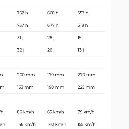
752 h
668 h
353 h
757 h
677 h
318 h
31 j
28 j
15 j
32 j
28 j
13 j
m
260 mm
179 mm
270 mm
mm
153 mm
190 mm
225 mm
/h
86 km/h
65 km/h
79 km/h
m/h
148 km/h
140 km/h
155 km/h