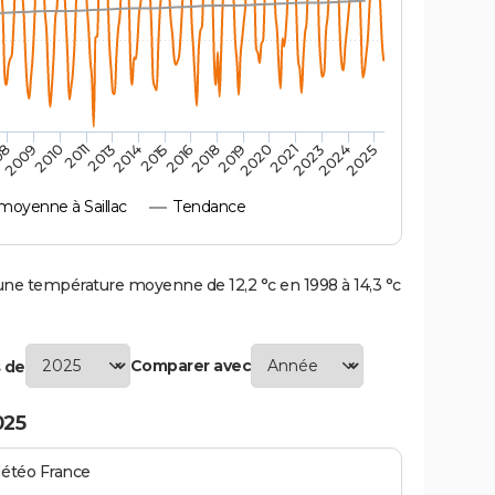
2010
2019
2011
2020
2013
2021
2023
2014
2015
2024
08
2016
2025
2009
2018
moyenne à Saillac
Tendance
ne température moyenne de 12,2 °c en 1998 à 14,3 °c
Comparer avec
 de
025
Météo France