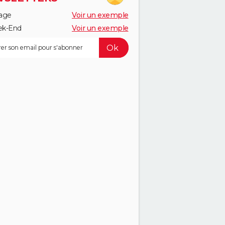
age
Voir un exemple
k-End
Voir un exemple