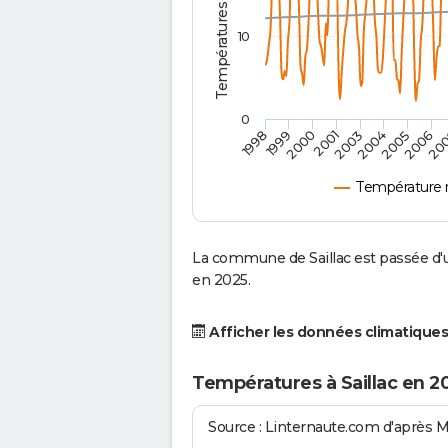
10
0
2001
2003
2004
2005
1998
2006
1999
20
2000
Température 
La commune de Saillac est passée d'u
en 2025.
Afficher les données climatiques
Températures à Saillac en 2
Source : Linternaute.com d'après 