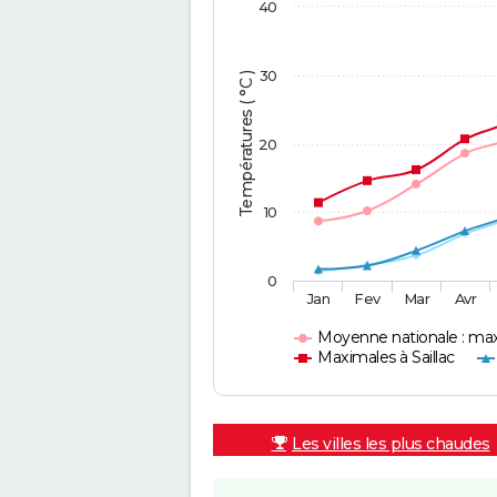
40
30
Températures ( °C )
20
10
0
Jan
Fev
Mar
Avr
Moyenne nationale : ma
Maximales à Saillac
Les villes les plus chaudes