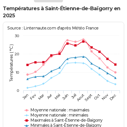
Températures à Saint-Étienne-de-Baïgorry en
2025
Source : Linternaute.com d'après Météo France
30
Températures ( °C )
20
10
0
Fev
Nov
Jan
Mar
Avr
Mai
Juin
Juil
Aout
Sept
Oct
Dec
Moyenne nationale : maximales
Moyenne nationale : minimales
Maximales à Saint-Étienne-de-Baïgorry
Minimales à Saint-Étienne-de-Baïgorry