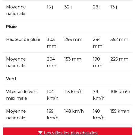
Moyenne
15 j
32 j
28 j
13 j
nationale
Pluie
Hauteur de pluie
303
296 mm
284
352 mm
mm
mm
Moyenne
204
153 mm
190
225 mm
nationale
mm
mm
Vent
Vitesse de vent
104
115 km/h
79
108 km/h
maximale
km/h
km/h
Moyenne
169
148 km/h
140
155 km/h
nationale
km/h
km/h
Les villes les plus chaudes