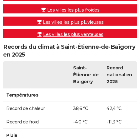
Les villes les plus froides
Les villes les plus pluvieuses
Les villes les plus venteuses
Records du climat à Saint-Étienne-de-Baïgorry
en 2025
Saint-
Record
Étienne-de-
national en
Baïgorry
2025
Températures
Record de chaleur
38,6 °C
42,4 °C
Record de froid
-4,0 °C
-11,3 °C
Pluie