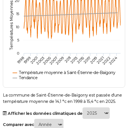
Températures Moyennes ( °C )
20
City break
Voyage de noces
Climat
Destinations
Voyage nature
Forum
+
PHOTO
15
GUIDES D'ACHAT
10
BONS PLANS
5
CARTE DE VOEUX
Carte Bonne année
Carte Pâques
Carte de Noël
Carte Saint-Valentin
Carte d'anniversaire
DICTIONNAIRE
0
2007
2021
2009
2022
1998
2011
2024
1999
2013
2001
2015
2003
2017
2005
2019
Biographies
Expressions
Dictionnaire
Citations
Proverbes
PROGRAMME TV
Température moyenne à Saint-Étienne-de-Baïgorry
COPAINS D'AVANT
Tendance
Se connecter
Collèges
Universités
Service militaire
S'inscrire
Lycées
Primaires
Entreprises
Avis de recherche
AVIS DE DÉCÈS
La commune de Saint-Étienne-de-Baïgorry est passée d'une
FORUM
température moyenne de 14,1 °c en 1998 à 15,4 °c en 2025.
Lifestyle
Sport
Television
Cinema
Bricolage
Culture
Auto
Voyage
Afficher les données climatiques de
Comparer avec