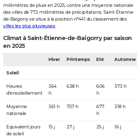
millimètres de pluie en 2025, contre une moyenne nationale
des villes de 772 millimètres de précipitations. Saint-Étienne-
de-Baïgorry se situe à la position n°441 du classement des
villes les plus pluvieuses
.
Climat à Saint-Étienne-de-Baïgorry par saison
en 2025
Hiver
Printemps
Eté
Automne
Soleil
Heures
364
638 h
606
373 h
d'ensoleillement
h
h
Moyenne
361 h
757 h
677
318 h
nationale
h
Equivalent jours
15 j
27 j
25 j
16 j
de soleil