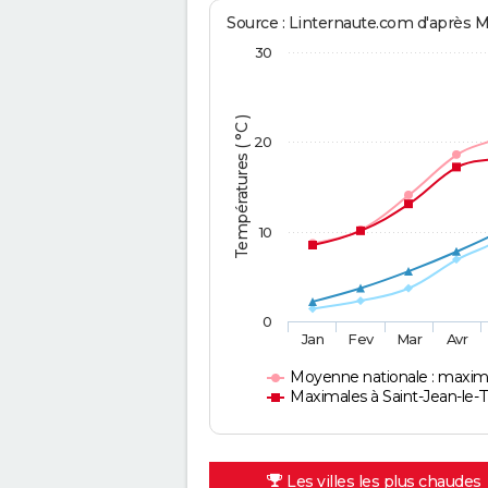
Source : Linternaute.com d'après 
30
Températures ( °C )
20
10
0
Jan
Fev
Mar
Avr
Moyenne nationale : maxim
Maximales à Saint-Jean-le
Les villes les plus chaudes