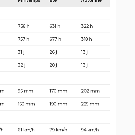
Printemps
Eté
Automne
738 h
631 h
322 h
757 h
677 h
318 h
31 j
26 j
13 j
32 j
28 j
13 j
mm
95 mm
170 mm
202 mm
mm
153 mm
190 mm
225 mm
/h
61 km/h
79 km/h
94 km/h