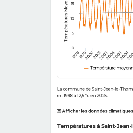
Températures Moyennes ( °C )
15
10
5
0
2001
2003
2004
2005
1998
2006
1999
20
2000
Température moyenne
La commune de Saint-Jean-le-Thomas
en 1998 à 12,5 °c en 2025.
Afficher les données climatiques
Températures à Saint-Jean-