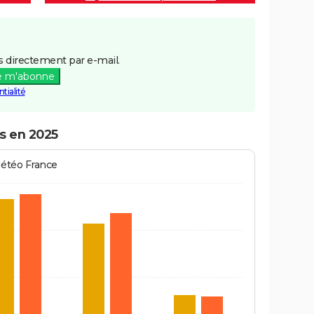
 directement par e-mail.
e m'abonne
tialité
as en 2025
Météo France