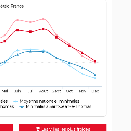
Météo France
Mai
Juin
Juil
Aout
Sept
Oct
Nov
Dec
ales
Moyenne nationale : minimales
-Thomas
Minimales à Saint-Jean-le-Thomas
Les villes les plus froides