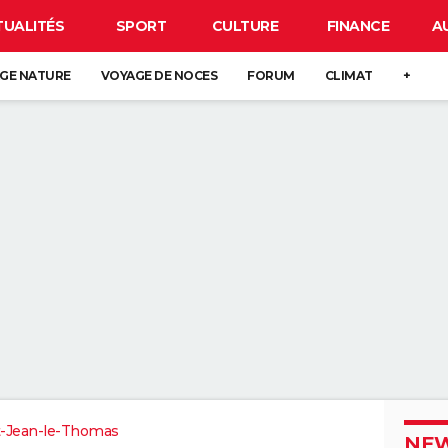
TUALITÉS
SPORT
CULTURE
FINANCE
A
GE NATURE
VOYAGE DE NOCES
FORUM
CLIMAT
+
t-Jean-le-Thomas
NEW