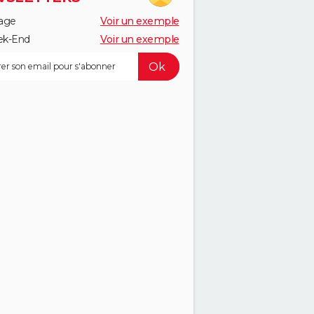
age
Voir un exemple
k-End
Voir un exemple