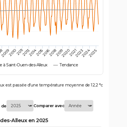
2010
2019
2011
2020
2013
2021
2014
2023
2015
2024
08
2016
2025
2009
2018
à Saint-Ouen-des-Alleux
Tendance
x est passée d'une température moyenne de 12,2 °c
Comparer avec
 de
des-Alleux en 2025