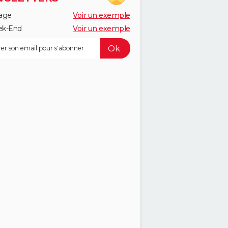
age
Voir un exemple
k-End
Voir un exemple