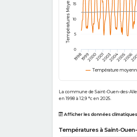
Températures Moyennes ( °C )
15
10
5
0
2001
2003
2004
2005
1998
2006
1999
20
2000
Température moyenne 
La commune de Saint-Ouen-des-Alleu
en 1998 à 12,9 °c en 2025.
Afficher les données climatiques
Températures à Saint-Ouen-