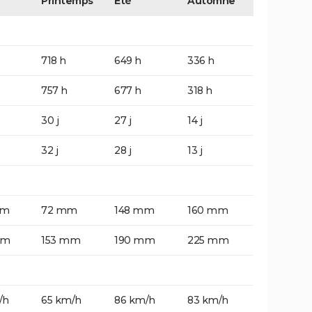
Printemps
Eté
Automne
718 h
649 h
336 h
757 h
677 h
318 h
30 j
27 j
14 j
32 j
28 j
13 j
mm
72 mm
148 mm
160 mm
mm
153 mm
190 mm
225 mm
/h
65 km/h
86 km/h
83 km/h