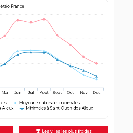
Météo France
Mai
Juin
Juil
Aout
Sept
Oct
Nov
Dec
ales
Moyenne nationale : minimales
-Alleux
Minimales à Saint-Ouen-des-Alleux
Les villes les plus froides