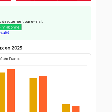
 directement par e-mail.
e m'abonne
tialité
ux en 2025
Météo France