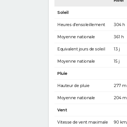
Hiver
Soleil
Heures d'ensoleillement
304 h
Moyenne nationale
361 h
Equivalent jours de soleil
13 j
Moyenne nationale
15 j
Pluie
Hauteur de pluie
277 
Moyenne nationale
204 
Vent
Vitesse de vent maximale
90 km