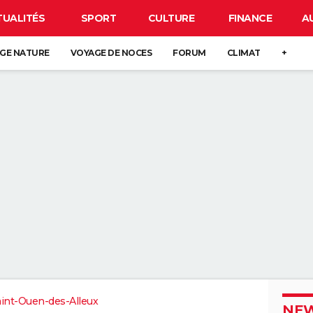
TUALITÉS
SPORT
CULTURE
FINANCE
A
GE NATURE
VOYAGE DE NOCES
FORUM
CLIMAT
+
aint-Ouen-des-Alleux
NEW