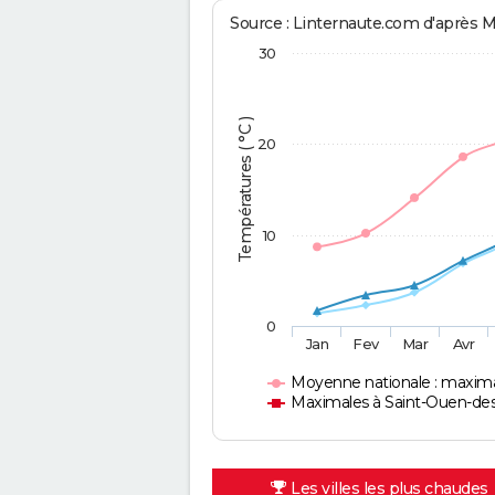
Source : Linternaute.com d'après 
30
Températures ( °C )
20
10
0
Jan
Fev
Mar
Avr
Moyenne nationale : maxim
Maximales à Saint-Ouen-des
Les villes les plus chaudes