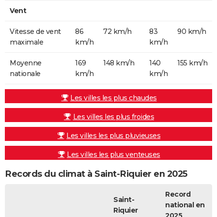
Vent
Vitesse de vent
86
72 km/h
83
90 km/h
maximale
km/h
km/h
Moyenne
169
148 km/h
140
155 km/h
nationale
km/h
km/h
Les villes les plus chaudes
Les villes les plus froides
Les villes les plus pluvieuses
Les villes les plus venteuses
Records du climat à Saint-Riquier en 2025
Record
Saint-
national en
Riquier
2025