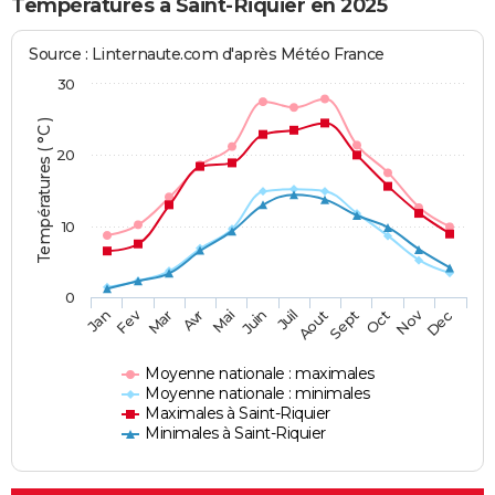
Températures à Saint-Riquier en 2025
Source : Linternaute.com d'après Météo France
30
Températures ( °C )
20
10
0
Fev
Nov
Jan
Mar
Avr
Mai
Juin
Juil
Aout
Sept
Oct
Dec
Moyenne nationale : maximales
Moyenne nationale : minimales
Maximales à Saint-Riquier
Minimales à Saint-Riquier