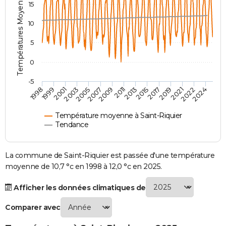
Températures Moyennes ( °C )
15
City break
Voyage de noces
Climat
Destinations
Voyage nature
Forum
+
PHOTO
10
GUIDES D'ACHAT
5
BONS PLANS
0
CARTE DE VOEUX
-5
2007
2021
2009
2022
1998
2011
2024
1999
2013
2001
2015
2003
2017
2005
2019
Carte Bonne année
Carte Pâques
Carte de Noël
Carte Saint-Valentin
Carte d'anniversaire
DICTIONNAIRE
Biographies
Expressions
Dictionnaire
Citations
Proverbes
PROGRAMME TV
Température moyenne à Saint-Riquier
Tendance
COPAINS D'AVANT
Se connecter
Collèges
Universités
Service militaire
S'inscrire
Lycées
Primaires
Entreprises
Avis de recherche
La commune de Saint-Riquier est passée d'une température
AVIS DE DÉCÈS
moyenne de 10,7 °c en 1998 à 12,0 °c en 2025.
FORUM
Afficher les données climatiques de
Lifestyle
Sport
Television
Cinema
Bricolage
Culture
Auto
Voyage
Comparer avec