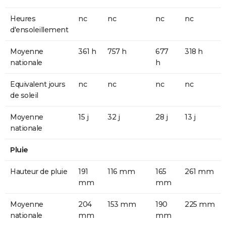
Heures
nc
nc
nc
nc
d'ensoleillement
Moyenne
361 h
757 h
677
318 h
nationale
h
Equivalent jours
nc
nc
nc
nc
de soleil
Moyenne
15 j
32 j
28 j
13 j
nationale
Pluie
Hauteur de pluie
191
116 mm
165
261 mm
mm
mm
Moyenne
204
153 mm
190
225 mm
nationale
mm
mm