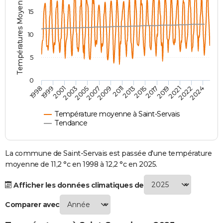
Températures Moyennes ( °C )
City break
Voyage de noces
Climat
Destinations
Voyage nature
Forum
+
15
PHOTO
GUIDES D'ACHAT
10
BONS PLANS
5
CARTE DE VOEUX
0
2007
2021
2009
2022
1998
2011
2024
1999
2013
2001
2015
2003
2017
2005
2019
Carte Bonne année
Carte Pâques
Carte de Noël
Carte Saint-Valentin
Carte d'anniversaire
DICTIONNAIRE
Biographies
Expressions
Dictionnaire
Citations
Proverbes
PROGRAMME TV
Température moyenne à Saint-Servais
Tendance
COPAINS D'AVANT
Se connecter
Collèges
Universités
Service militaire
S'inscrire
Lycées
Primaires
Entreprises
Avis de recherche
La commune de Saint-Servais est passée d'une température
AVIS DE DÉCÈS
moyenne de 11,2 °c en 1998 à 12,2 °c en 2025.
FORUM
Afficher les données climatiques de
Lifestyle
Sport
Television
Cinema
Bricolage
Culture
Auto
Voyage
Comparer avec