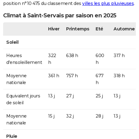
position n°10 475 du classement des
villes les plus pluvieuses
.
Climat à Saint-Servais par saison en 2025
Hiver
Printemps
Eté
Automne
Soleil
Heures
322
638 h
600
317 h
d'ensoleillement
h
h
Moyenne
361 h
757 h
677
318 h
nationale
h
Equivalent jours
13 j
27 j
25 j
13 j
de soleil
Moyenne
15 j
32 j
28 j
13 j
nationale
Pluie