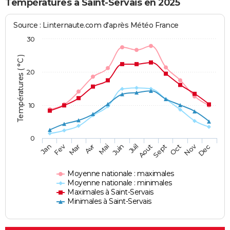
Températures à Saint-Servais en 2025
Source : Linternaute.com d'après Météo France
30
Températures ( °C )
20
10
0
Fev
Nov
Jan
Mar
Avr
Mai
Juin
Juil
Aout
Sept
Oct
Dec
Moyenne nationale : maximales
Moyenne nationale : minimales
Maximales à Saint-Servais
Minimales à Saint-Servais