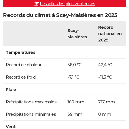
Les villes les plus venteuses
Records du climat à Scey-Maisières en 2025
Record
Scey-
national en
Maisières
2025
Températures
Record de chaleur
38,0 °C
42,4 °C
Record de froid
-7,1 °C
-11,3 °C
Pluie
Précipitations maximales
160 mm
717 mm
Précipitations minimales
39 mm
0 mm
Vent