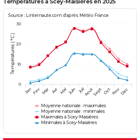
Températures à Scey-Maisières en 2025
Source : Linternaute.com d'après Météo France
30
Températures ( °C )
20
10
0
Fev
Nov
Jan
Mar
Avr
Mai
Juin
Juil
Aout
Sept
Oct
Dec
Moyenne nationale : maximales
Moyenne nationale : minimales
Maximales à Scey-Maisières
Minimales à Scey-Maisières