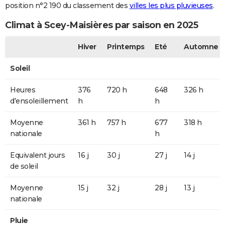
position n°2 190 du classement des
villes les plus pluvieuses
.
Climat à Scey-Maisières par saison en 2025
Hiver
Printemps
Eté
Automne
Soleil
Heures
376
720 h
648
326 h
d'ensoleillement
h
h
Moyenne
361 h
757 h
677
318 h
nationale
h
Equivalent jours
16 j
30 j
27 j
14 j
de soleil
Moyenne
15 j
32 j
28 j
13 j
nationale
Pluie