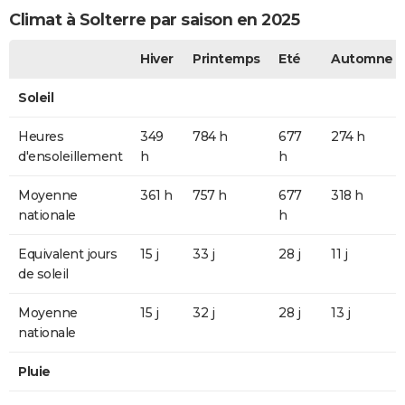
Climat à Solterre par saison en 2025
Hiver
Printemps
Eté
Automne
Soleil
Heures
349
784 h
677
274 h
d'ensoleillement
h
h
Moyenne
361 h
757 h
677
318 h
nationale
h
Equivalent jours
15 j
33 j
28 j
11 j
de soleil
Moyenne
15 j
32 j
28 j
13 j
nationale
Pluie