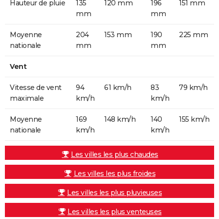
Hauteur de pluie
135
120 mm
196
151 mm
mm
mm
Moyenne
204
153 mm
190
225 mm
nationale
mm
mm
Vent
Vitesse de vent
94
61 km/h
83
79 km/h
maximale
km/h
km/h
Moyenne
169
148 km/h
140
155 km/h
nationale
km/h
km/h
Les villes les plus chaudes
Les villes les plus froides
Les villes les plus pluvieuses
Les villes les plus venteuses