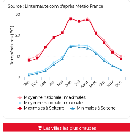
Source : Linternaute.com d'après Météo France
30
Températures ( °C )
20
10
0
Fev
Nov
Jan
Mar
Avr
Mai
Juin
Juil
Aout
Sept
Oct
Dec
Moyenne nationale : maximales
Moyenne nationale : minimales
Maximales à Solterre
Minimales à Solterre
Les villes les plus chaudes