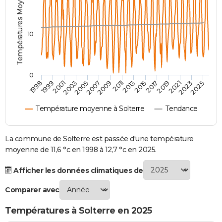
Températures Moyennes ( °C )
City break
Voyage de noces
Climat
Destinations
Voyage nature
Forum
+
PHOTO
GUIDES D'ACHAT
10
BONS PLANS
CARTE DE VOEUX
0
2021
2023
2025
1998
1999
2001
2003
2005
2007
2009
2011
2013
2015
2017
2019
Carte Bonne année
Carte Pâques
Carte de Noël
Carte Saint-Valentin
Carte d'anniversaire
DICTIONNAIRE
Température moyenne à Solterre
Tendance
Biographies
Expressions
Dictionnaire
Citations
Proverbes
PROGRAMME TV
COPAINS D'AVANT
La commune de Solterre est passée d'une température
moyenne de 11,6 °c en 1998 à 12,7 °c en 2025.
Se connecter
Collèges
Universités
Service militaire
S'inscrire
Lycées
Primaires
Entreprises
Avis de recherche
AVIS DE DÉCÈS
Afficher les données climatiques de
FORUM
Comparer avec
Lifestyle
Sport
Television
Cinema
Bricolage
Culture
Auto
Voyage
Températures à Solterre en 2025