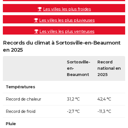
Les villes les plus froides
Les villes les plus pluvieuses
Les villes les plus venteuses
Records du climat à Sortosville-en-Beaumont
en 2025
Sortosville-
Record
en-
national en
Beaumont
2025
Températures
Record de chaleur
31,2 °C
42,4 °C
Record de froid
-2,7 °C
-11,3 °C
Pluie