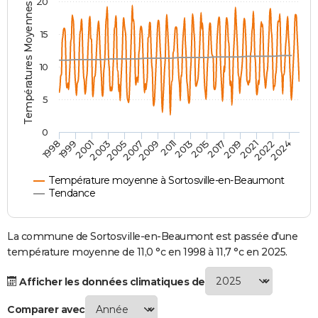
Températures Moyennes ( °C )
20
City break
Voyage de noces
Climat
Destinations
Voyage nature
Forum
+
PHOTO
15
GUIDES D'ACHAT
10
BONS PLANS
5
CARTE DE VOEUX
Carte Bonne année
Carte Pâques
Carte de Noël
Carte Saint-Valentin
Carte d'anniversaire
DICTIONNAIRE
0
2007
2021
2009
2022
1998
2011
2024
1999
2013
2001
2015
2003
2017
2005
2019
Biographies
Expressions
Dictionnaire
Citations
Proverbes
PROGRAMME TV
Température moyenne à Sortosville-en-Beaumont
COPAINS D'AVANT
Tendance
Se connecter
Collèges
Universités
Service militaire
S'inscrire
Lycées
Primaires
Entreprises
Avis de recherche
AVIS DE DÉCÈS
La commune de Sortosville-en-Beaumont est passée d'une
FORUM
température moyenne de 11,0 °c en 1998 à 11,7 °c en 2025.
Lifestyle
Sport
Television
Cinema
Bricolage
Culture
Auto
Voyage
Afficher les données climatiques de
Comparer avec