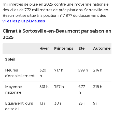
millimètres de pluie en 2025, contre une moyenne nationale
des villes de 772 millimètres de précipitations. Sortosville-en-
Beaumont se situe à la position n°7 877 du classement des
villes les plus pluvieuses
.
Climat à Sortosville-en-Beaumont par saison en
2025
Hiver
Printemps
Eté
Automne
Soleil
Heures
320
717 h
599 h
214 h
d'ensoleillement
h
Moyenne
361 h
757 h
677
318 h
nationale
h
Equivalent jours
13 j
30 j
25 j
9 j
de soleil