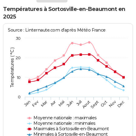
Températures à Sortosville-en-Beaumont en
2025
Source : Linternaute.com d'après Météo France
30
Températures ( °C )
20
10
0
Fev
Nov
Jan
Mar
Avr
Mai
Juin
Juil
Aout
Sept
Oct
Dec
Moyenne nationale : maximales
Moyenne nationale : minimales
Maximales à Sortosville-en-Beaumont
Minimales à Sortosville-en-Beaumont