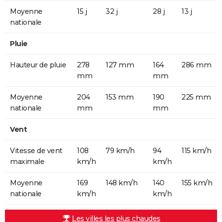
Moyenne
15 j
32 j
28 j
13 j
nationale
Pluie
Hauteur de pluie
278
127 mm
164
286 mm
mm
mm
Moyenne
204
153 mm
190
225 mm
nationale
mm
mm
Vent
Vitesse de vent
108
79 km/h
94
115 km/h
maximale
km/h
km/h
Moyenne
169
148 km/h
140
155 km/h
nationale
km/h
km/h
Les villes les plus chaudes