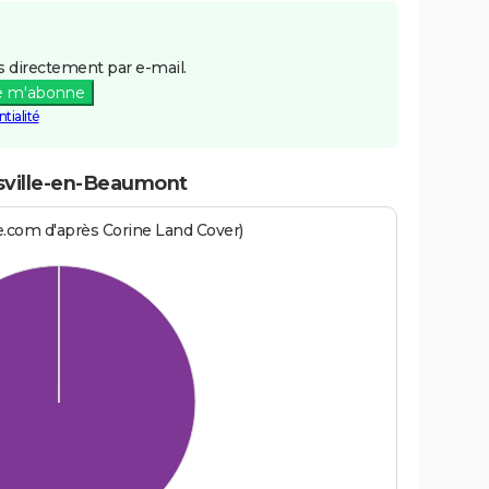
 directement par e-mail.
e m'abonne
tialité
osville-en-Beaumont
e.com d'après Corine Land Cover)