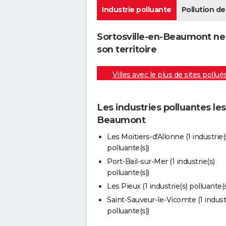
Industrie polluante
Pollution de 
Sortosville-en-Beaumont ne 
son territoire
Villes avec le plus de sites pollué
Les industries polluantes le
Beaumont
Les Moitiers-d'Allonne (1 industrie(
polluante(s))
Port-Bail-sur-Mer (1 industrie(s)
polluante(s))
Les Pieux (1 industrie(s) polluante(s
Saint-Sauveur-le-Vicomte (1 industr
polluante(s))