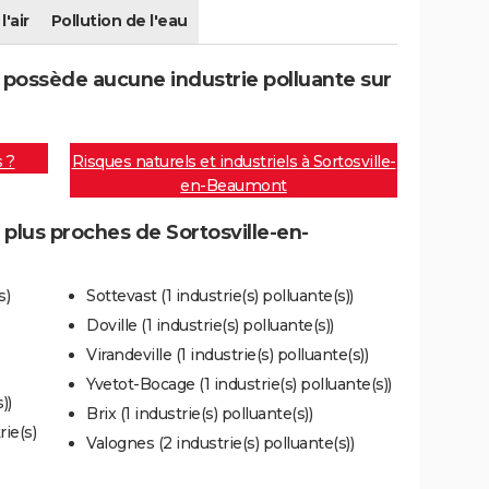
l'air
Pollution de l'eau
possède aucune industrie polluante sur
s ?
Risques naturels et industriels à Sortosville-
en-Beaumont
s plus proches de Sortosville-en-
s)
Sottevast (1 industrie(s) polluante(s))
Doville (1 industrie(s) polluante(s))
Virandeville (1 industrie(s) polluante(s))
Yvetot-Bocage (1 industrie(s) polluante(s))
))
Brix (1 industrie(s) polluante(s))
ie(s)
Valognes (2 industrie(s) polluante(s))