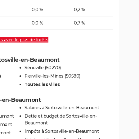
0,0 %
0,2 %
0,0 %
0,7 %
es avec le plus de forêts
rtosville-en-Beaumont
Sénoville (50270)
)
Fierville-les-Mines (50580)
Toutes les villes
lle-en-Beaumont
Salaires à Sortosville-en-Beaumont
eaumont
Dette et budget de Sortosville-en-
Beaumont
aumont
Impôts à Sortosville-en-Beaumont
umont