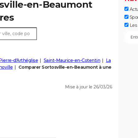
osville-en-Beaumont
Actu
fres
Spo
Les 
Pierre-d'Arthéglise
Saint-Maurice-en-Cotentin
La
oville
Comparer Sortosville-en-Beaumont à une
Mise à jour le 26/03/26