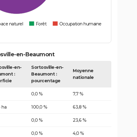
ace naturel
Forêt
Occupation humaine
osville-en-Beaumont
osville-en-
Sortosville-en-
Moyenne
mont :
Beaumont :
nationale
rficie
pourcentage
0,0 %
7,7 %
 ha
100,0 %
63,8 %
0,0 %
23,6 %
0,0 %
4,0 %