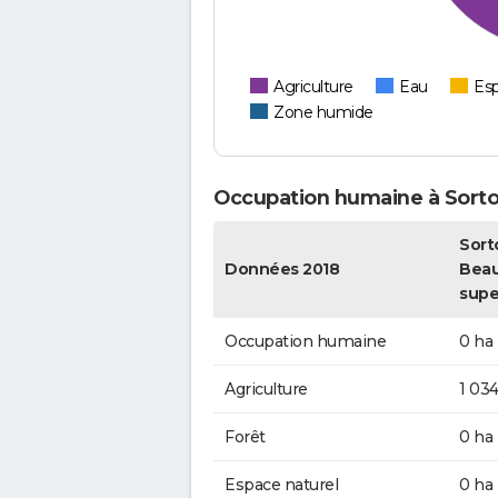
Agriculture
Eau
Esp
Zone humide
Occupation humaine à Sort
Sort
Données 2018
Beau
supe
Occupation humaine
0 ha
Agriculture
1 034
Forêt
0 ha
Espace naturel
0 ha