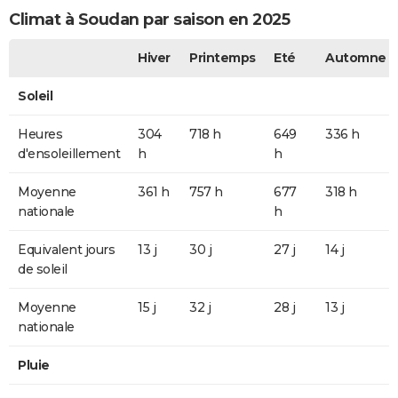
Climat à Soudan par saison en 2025
Hiver
Printemps
Eté
Automne
Soleil
Heures
304
718 h
649
336 h
d'ensoleillement
h
h
Moyenne
361 h
757 h
677
318 h
nationale
h
Equivalent jours
13 j
30 j
27 j
14 j
de soleil
Moyenne
15 j
32 j
28 j
13 j
nationale
Pluie