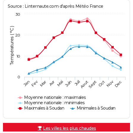
Source : Linternaute.com d'après Météo France
30
Températures ( °C )
20
10
0
Fev
Nov
Jan
Mar
Avr
Mai
Juin
Juil
Aout
Sept
Oct
Dec
Moyenne nationale : maximales
Moyenne nationale : minimales
Maximales à Soudan
Minimales à Soudan
Les villes les plus chaudes