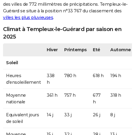
des villes de 772 millimètres de précipitations. Templeux-le-
Guérard se situe à la position n°33 767 du classement des
villes les plus pluvieuses
.
Climat à Templeux-le-Guérard par saison en
2025
Hiver
Printemps
Eté
Automne
Soleil
Heures
338
780 h
618 h
194 h
d'ensoleillement
h
Moyenne
361 h
757 h
677
318 h
nationale
h
Equivalent jours
14 j
33 j
26 j
8 j
de soleil
Moyenne
15 j
32 j
28 j
13 j