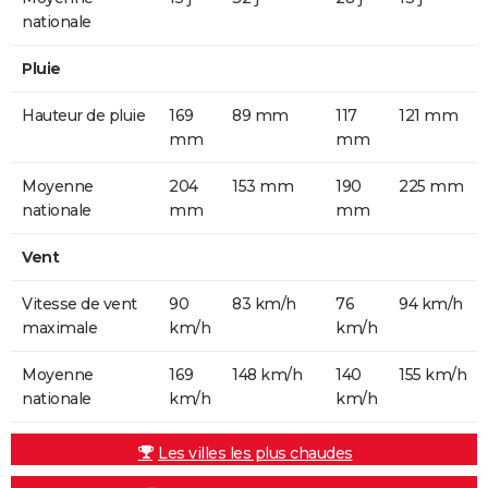
nationale
Pluie
Hauteur de pluie
169
89 mm
117
121 mm
mm
mm
Moyenne
204
153 mm
190
225 mm
nationale
mm
mm
Vent
Vitesse de vent
90
83 km/h
76
94 km/h
maximale
km/h
km/h
Moyenne
169
148 km/h
140
155 km/h
nationale
km/h
km/h
Les villes les plus chaudes