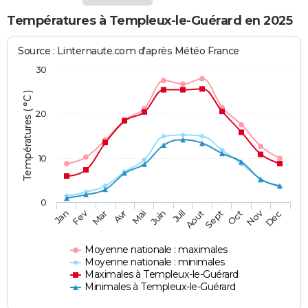
Températures à Templeux-le-Guérard en 2025
Source : Linternaute.com d'après Météo France
30
Températures ( °C )
20
10
0
Fev
Nov
Jan
Mar
Avr
Mai
Juin
Juil
Aout
Sept
Oct
Dec
Moyenne nationale : maximales
Moyenne nationale : minimales
Maximales à Templeux-le-Guérard
Minimales à Templeux-le-Guérard