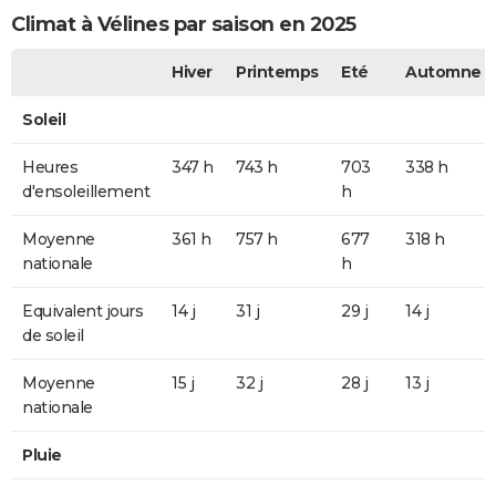
Climat à Vélines par saison en 2025
Hiver
Printemps
Eté
Automne
Soleil
Heures
347 h
743 h
703
338 h
d'ensoleillement
h
Moyenne
361 h
757 h
677
318 h
nationale
h
Equivalent jours
14 j
31 j
29 j
14 j
de soleil
Moyenne
15 j
32 j
28 j
13 j
nationale
Pluie