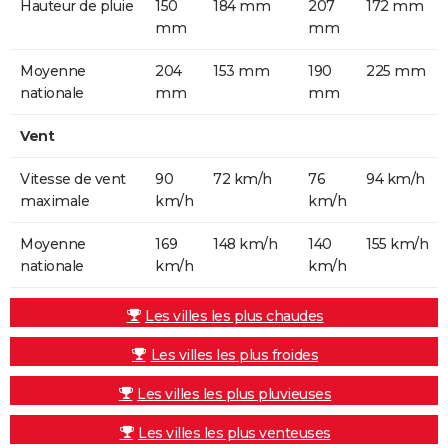
Hauteur de pluie
150
184 mm
207
172 mm
mm
mm
Moyenne
204
153 mm
190
225 mm
nationale
mm
mm
Vent
Vitesse de vent
90
72 km/h
76
94 km/h
maximale
km/h
km/h
Moyenne
169
148 km/h
140
155 km/h
nationale
km/h
km/h
Les villes les plus chaudes
Les villes les plus froides
Les villes les plus pluvieuses
Les villes les plus venteuses