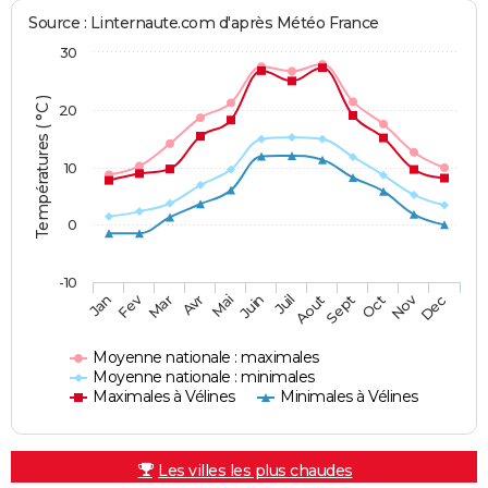
Source : Linternaute.com d'après Météo France
30
Températures ( °C )
20
10
0
-10
Fev
Nov
Jan
Mar
Avr
Mai
Juin
Juil
Aout
Sept
Oct
Dec
Moyenne nationale : maximales
Moyenne nationale : minimales
Maximales à Vélines
Minimales à Vélines
Les villes les plus chaudes