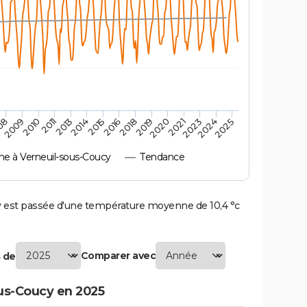
2010
2019
2013
2021
2015
2024
2009
2018
2011
2020
2014
2023
08
2016
2025
 à Verneuil-sous-Coucy
Tendance
est passée d'une température moyenne de 10,4 °c
Comparer avec
 de
us-Coucy en 2025