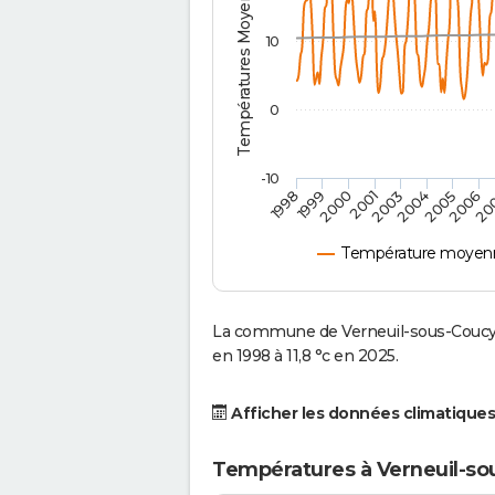
Températures Moyennes ( °C )
10
0
-10
2001
2004
1998
2006
2000
2003
2005
1999
20
Température moyenne
La commune de Verneuil-sous-Coucy 
en 1998 à 11,8 °c en 2025.
Afficher les données climatiques
Températures à Verneuil-so