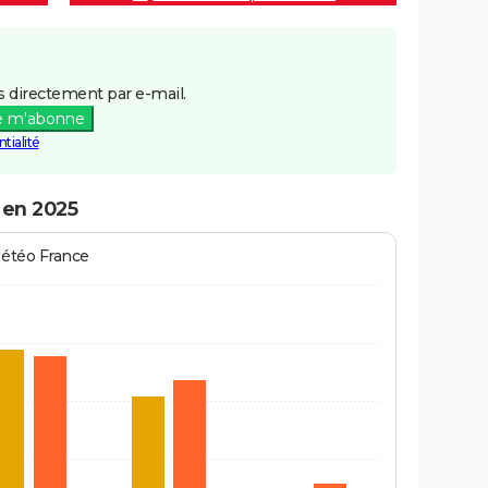
 directement par e-mail.
e m'abonne
tialité
 en 2025
Météo France