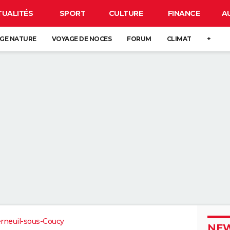
TUALITÉS
SPORT
CULTURE
FINANCE
A
GE NATURE
VOYAGE DE NOCES
FORUM
CLIMAT
+
rneuil-sous-Coucy
NEW