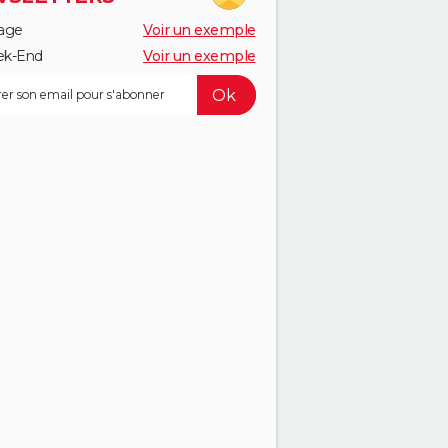
age
Voir un exemple
k-End
Voir un exemple