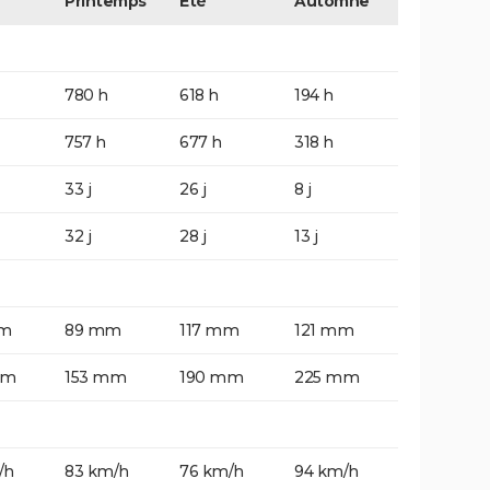
Printemps
Eté
Automne
780 h
618 h
194 h
757 h
677 h
318 h
33 j
26 j
8 j
32 j
28 j
13 j
mm
89 mm
117 mm
121 mm
mm
153 mm
190 mm
225 mm
/h
83 km/h
76 km/h
94 km/h