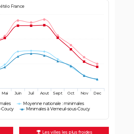
Météo France
Mai
Juin
Juil
Aout
Sept
Oct
Nov
Dec
imales
Moyenne nationale : minimales
s-Coucy
Minimales à Verneuil-sous-Coucy
Les villes les plus froides