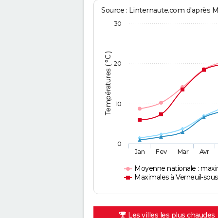
Source : Linternaute.com d'après 
30
Températures ( °C )
20
10
0
Jan
Fev
Mar
Avr
Moyenne nationale : max
Maximales à Verneuil-sou
Les villes les plus chaudes