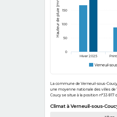
Hauteur de pluie (mm)
150
100
50
0
Hiver 2025
Prin
Verneuil-sou
La commune de Verneuil-sous-Coucy a
une moyenne nationale des villes de 7
Coucy se situe à la position n°33 81
Climat à Verneuil-sous-Couc