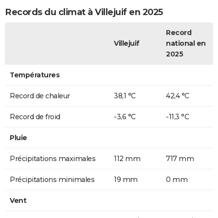
Records du climat à Villejuif en 2025
Record
Villejuif
national en
2025
Températures
Record de chaleur
38,1 °C
42,4 °C
Record de froid
-3,6 °C
-11,3 °C
Pluie
Précipitations maximales
112 mm
717 mm
Précipitations minimales
19 mm
0 mm
Vent