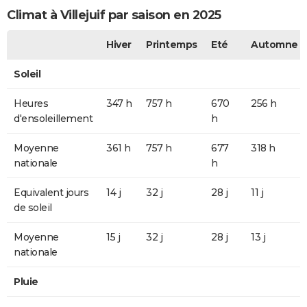
Climat à Villejuif par saison en 2025
Hiver
Printemps
Eté
Automne
Soleil
Heures
347 h
757 h
670
256 h
d'ensoleillement
h
Moyenne
361 h
757 h
677
318 h
nationale
h
Equivalent jours
14 j
32 j
28 j
11 j
de soleil
Moyenne
15 j
32 j
28 j
13 j
nationale
Pluie