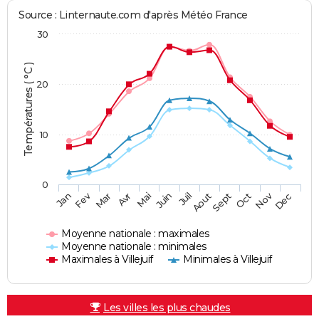
Source : Linternaute.com d'après Météo France
30
Températures ( °C )
20
10
0
Fev
Nov
Jan
Mar
Avr
Mai
Juin
Juil
Aout
Sept
Oct
Dec
Moyenne nationale : maximales
Moyenne nationale : minimales
Maximales à Villejuif
Minimales à Villejuif
Les villes les plus chaudes