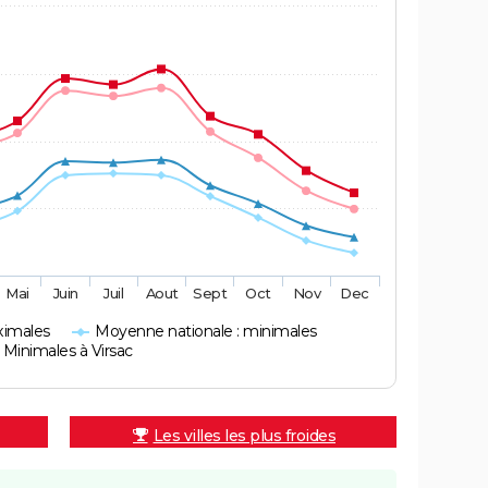
Mai
Juin
Juil
Aout
Sept
Oct
Nov
Dec
ximales
Moyenne nationale : minimales
Minimales à Virsac
Les villes les plus froides