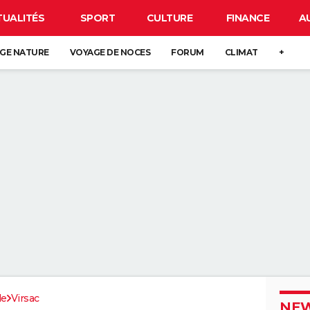
TUALITÉS
SPORT
CULTURE
FINANCE
A
GE NATURE
VOYAGE DE NOCES
FORUM
CLIMAT
+
de
Virsac
NEW