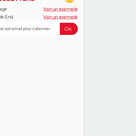
age
Voir un exemple
k-End
Voir un exemple