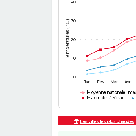
40
30
Températures ( °C )
20
10
0
Jan
Fev
Mar
Avr
Moyenne nationale : ma
Maximales à Virsac
Les villes les plus chaudes