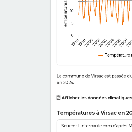
10
5
0
2001
2003
2004
2005
1998
2006
1999
20
2000
Température 
La commune de Virsac est passée d'u
en 2025.
Afficher les données climatiques
Températures à Virsac en 2
Source : Linternaute.com d'après 