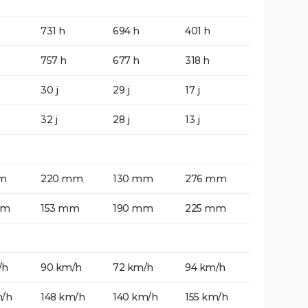
731 h
694 h
401 h
757 h
677 h
318 h
30 j
29 j
17 j
32 j
28 j
13 j
m
220 mm
130 mm
276 mm
mm
153 mm
190 mm
225 mm
/h
90 km/h
72 km/h
94 km/h
m/h
148 km/h
140 km/h
155 km/h