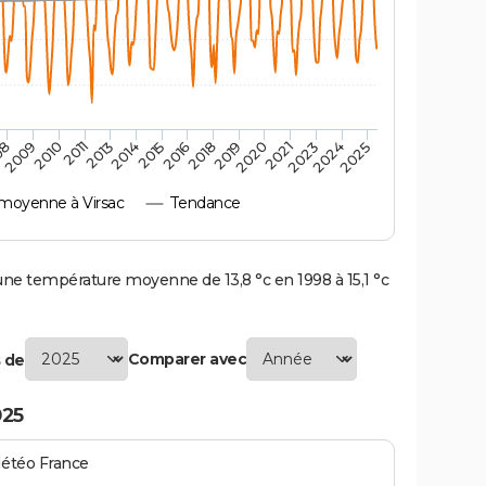
2010
2019
2011
2020
2013
2021
2023
2014
2015
2024
08
2016
2025
2009
2018
moyenne à Virsac
Tendance
ne température moyenne de 13,8 °c en 1998 à 15,1 °c
Comparer avec
 de
025
Météo France