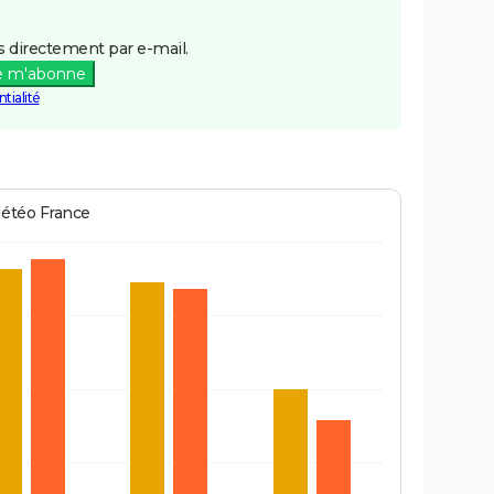
 directement par e-mail.
e m'abonne
tialité
Météo France