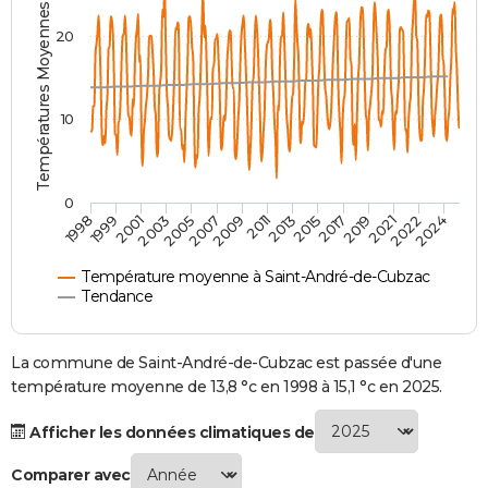
Températures Moyennes ( °C )
City break
Voyage de noces
Climat
Destinations
Voyage nature
Forum
+
PHOTO
20
GUIDES D'ACHAT
BONS PLANS
10
CARTE DE VOEUX
Carte Bonne année
Carte Pâques
Carte de Noël
Carte Saint-Valentin
Carte d'anniversaire
DICTIONNAIRE
0
2007
2021
2009
2022
1998
2011
2024
1999
2013
2001
2015
2003
2017
2005
2019
Biographies
Expressions
Dictionnaire
Citations
Proverbes
PROGRAMME TV
Température moyenne à Saint-André-de-Cubzac
COPAINS D'AVANT
Tendance
Se connecter
Collèges
Universités
Service militaire
S'inscrire
Lycées
Primaires
Entreprises
Avis de recherche
AVIS DE DÉCÈS
La commune de Saint-André-de-Cubzac est passée d'une
FORUM
température moyenne de 13,8 °c en 1998 à 15,1 °c en 2025.
Lifestyle
Sport
Television
Cinema
Bricolage
Culture
Auto
Voyage
Afficher les données climatiques de
Comparer avec