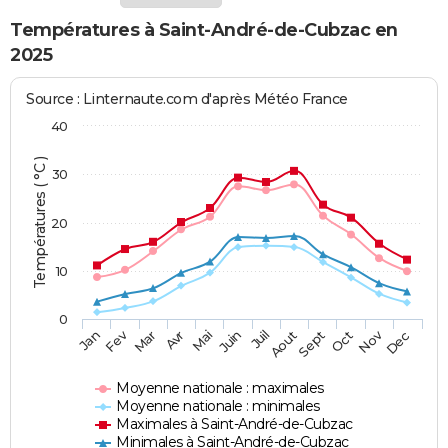
Températures à Saint-André-de-Cubzac en
2025
Source : Linternaute.com d'après Météo France
40
Températures ( °C )
30
20
10
0
Fev
Nov
Jan
Mar
Avr
Mai
Juin
Juil
Aout
Sept
Oct
Dec
Moyenne nationale : maximales
Moyenne nationale : minimales
Maximales à Saint-André-de-Cubzac
Minimales à Saint-André-de-Cubzac