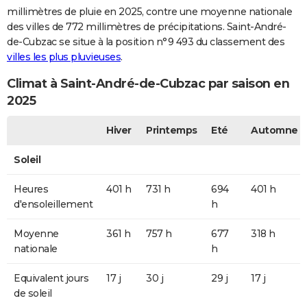
millimètres de pluie en 2025, contre une moyenne nationale
des villes de 772 millimètres de précipitations. Saint-André-
de-Cubzac se situe à la position n°9 493 du classement des
villes les plus pluvieuses
.
Climat à Saint-André-de-Cubzac par saison en
2025
Hiver
Printemps
Eté
Automne
Soleil
Heures
401 h
731 h
694
401 h
d'ensoleillement
h
Moyenne
361 h
757 h
677
318 h
nationale
h
Equivalent jours
17 j
30 j
29 j
17 j
de soleil