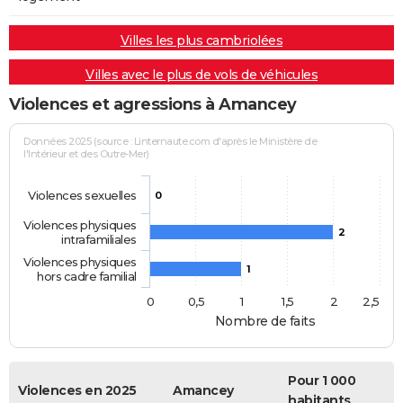
Villes les plus cambriolées
Villes avec le plus de vols de véhicules
Violences et agressions à Amancey
Données 2025 (source : Linternaute.com d'après le Ministère de
l'Intérieur et des Outre-Mer)
Violences sexuelles
0
Violences physiques
2
intrafamiliales
Violences physiques
1
hors cadre familial
0
0,5
1
1,5
2
2,5
Nombre de faits
Pour 1 000
Violences en 2025
Amancey
habitants