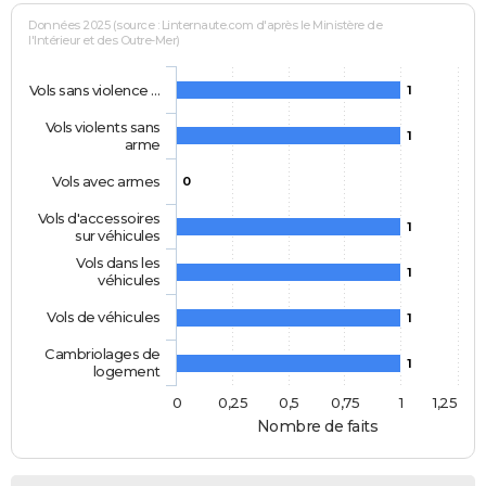
Données 2025 (source : Linternaute.com d'après le Ministère de
l'Intérieur et des Outre-Mer)
Vols sans violence …
1
Vols violents sans
1
arme
Vols avec armes
0
Vols d'accessoires
1
sur véhicules
Vols dans les
1
véhicules
Vols de véhicules
1
Cambriolages de
1
logement
0
0,25
0,5
0,75
1
1,25
Nombre de faits