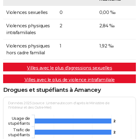
Violences sexuelles
0
0,00 ‰
Violences physiques
2
2,84 ‰
intrafamiliales
Violences physiques
1
1,92 ‰
hors cadre familial
Villes avec le plus d'agressions sexuelles
Villes avec le plus de violence intrafamiliale
Drogues et stupéfiants à Amancey
Données 2025 (source : Linternaute.com d'après le Ministère de
l'Intérieur et des Outre-Mer)
Usage de
2
stupéfiants
Trafic de
2
stupéfiants