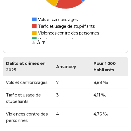
Vols et cambriolages
Trafic et usage de stupéfiants
Violences contre des personnes
Destructions et dégradations
1/2
Escroqueries et fraudes
Délits et crimes en
Pour 1 000
Amancey
2025
habitants
Vols et cambriolages
7
8,88 ‰
Trafic et usage de
3
4,11 ‰
stupéfiants
Violences contre des
4
4,76 ‰
personnes