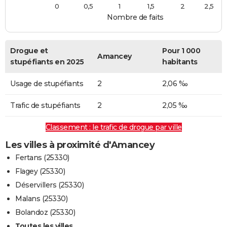
0
0,5
1
1,5
2
2,5
Nombre de faits
Drogue et
Pour 1 000
Amancey
stupéfiants en 2025
habitants
Usage de stupéfiants
2
2,06 ‰
Trafic de stupéfiants
2
2,05 ‰
Classement : le trafic de drogue par ville
Les villes à proximité d'Amancey
Fertans (25330)
Flagey (25330)
Déservillers (25330)
Malans (25330)
Bolandoz (25330)
Toutes les villes