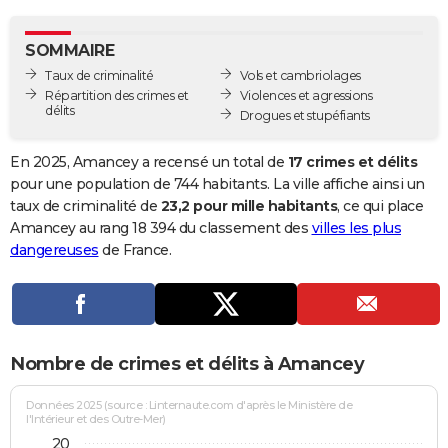
City break
Voyage de noces
Climat
Destinations
Voyage nature
Forum
+
PHOTO
SOMMAIRE
GUIDES D'ACHAT
Taux de criminalité
Vols et cambriolages
Répartition des crimes et
Violences et agressions
BONS PLANS
délits
Drogues et stupéfiants
CARTE DE VOEUX
En 2025, Amancey a recensé un total de
17 crimes et délits
Carte Bonne année
Carte Pâques
Carte de Noël
Carte Saint-Valentin
Carte d'anniversaire
pour une population de 744 habitants. La ville affiche ainsi un
DICTIONNAIRE
taux de criminalité de
23,2 pour mille habitants
, ce qui place
Biographies
Expressions
Dictionnaire
Citations
Proverbes
Amancey au rang 18 394 du classement des
villes les plus
PROGRAMME TV
dangereuses
de France.
COPAINS D'AVANT
Se connecter
Collèges
Universités
Service militaire
S'inscrire
Lycées
Primaires
Entreprises
Avis de recherche
AVIS DE DÉCÈS
FORUM
Nombre de crimes et délits à Amancey
Lifestyle
Sport
Television
Cinema
Bricolage
Culture
Auto
Voyage
Données 2025 (source : Linternaute.com d'après le Ministère de
l'Intérieur et des Outre-Mer)
20