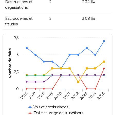
Destructions et
2
2,34 ‰
dégradations
Escroqueries et
2
3,08 ‰
fraudes
7,5
Nombre de faits
5
2,5
0
2018
2023
2020
2025
2017
2022
2019
2024
2016
2021
Vols et cambriolages
Trafic et usage de stupéfiants