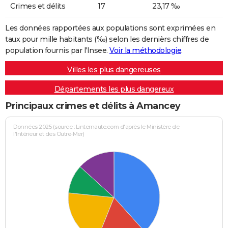
Crimes et délits
17
23,17 ‰
Les données rapportées aux populations sont exprimées en
taux pour mille habitants (‰) selon les dernièrs chiffres de
population fournis par l'Insee.
Voir la méthodologie
.
Villes les plus dangereuses
Départements les plus dangereux
Principaux crimes et délits à Amancey
Données 2025 (source : Linternaute.com d'après le Ministère de
l'Intérieur et des Outre-Mer)