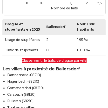
0
0,5
1
1,5
2
2,5
Nombre de faits
Drogue et
Pour 1 000
Ballersdorf
stupéfiants en 2025
habitants
Usage de stupéfiants
2
1,95 ‰
Trafic de stupéfiants
0
0,00 ‰
Classement : le trafic de drogue par ville
Les villes à proximité de Ballersdorf
Dannemarie (68210)
Hagenbach (68210)
Gommersdorf (68210)
Carspach (68130)
Fulleren (68210)
Toutes les villes