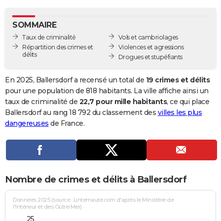
City break
Voyage de noces
Climat
Destinations
Voyage nature
Forum
+
PHOTO
SOMMAIRE
GUIDES D'ACHAT
Taux de criminalité
Vols et cambriolages
Répartition des crimes et
Violences et agressions
BONS PLANS
délits
Drogues et stupéfiants
CARTE DE VOEUX
En 2025, Ballersdorf a recensé un total de
19 crimes et délits
Carte Bonne année
Carte Pâques
Carte de Noël
Carte Saint-Valentin
Carte d'anniversaire
pour une population de 818 habitants. La ville affiche ainsi un
DICTIONNAIRE
taux de criminalité de
22,7 pour mille habitants
, ce qui place
Biographies
Expressions
Dictionnaire
Citations
Proverbes
Ballersdorf au rang 18 792 du classement des
villes les plus
PROGRAMME TV
dangereuses
de France.
COPAINS D'AVANT
Se connecter
Collèges
Universités
Service militaire
S'inscrire
Lycées
Primaires
Entreprises
Avis de recherche
AVIS DE DÉCÈS
FORUM
Nombre de crimes et délits à Ballersdorf
Lifestyle
Sport
Television
Cinema
Bricolage
Culture
Auto
Voyage
Données 2025 (source : Linternaute.com d'après le Ministère de
l'Intérieur et des Outre-Mer)
25