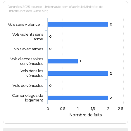
Données 2025 (source : Linternaute.com d'après le Ministère de
l'Intérieur et des Outre-Mer)
Vols sans violence …
2
Vols violents sans
0
arme
Vols avec armes
0
Vols d'accessoires
1
sur véhicules
Vols dans les
2
véhicules
Vols de véhicules
0
Cambriolages de
2
logement
0
0,5
1
1,5
2
2,5
Nombre de faits