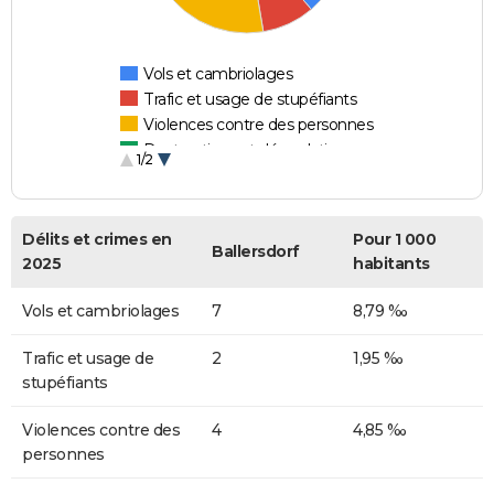
Vols et cambriolages
Trafic et usage de stupéfiants
Violences contre des personnes
Destructions et dégradations
1/2
Escroqueries et fraudes
Délits et crimes en
Pour 1 000
Ballersdorf
2025
habitants
Vols et cambriolages
7
8,79 ‰
Trafic et usage de
2
1,95 ‰
stupéfiants
Violences contre des
4
4,85 ‰
personnes