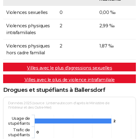
Violences sexuelles
0
0,00 ‰
Violences physiques
2
2,99 ‰
intrafamiliales
Violences physiques
2
1,87 ‰
hors cadre familial
Villes avec le plus d'agressions sexuelles
Villes avec le plus de violence intrafamiliale
Drogues et stupéfiants à Ballersdorf
Données 2025 (source : Linternaute.com d'après le Ministère de
l'Intérieur et des Outre-Mer)
Usage de
2
stupéfiants
Trafic de
0
stupéfiants