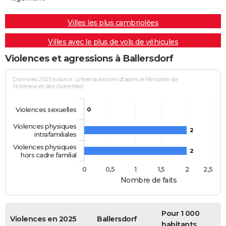
Villes les plus cambriolées
Villes avec le plus de vols de véhicules
Violences et agressions à Ballersdorf
Données 2025 (source : Linternaute.com d'après le Ministère de
l'Intérieur et des Outre-Mer)
Violences sexuelles
0
Violences physiques
2
intrafamiliales
Violences physiques
2
hors cadre familial
0
0,5
1
1,5
2
2,5
Nombre de faits
Pour 1 000
Violences en 2025
Ballersdorf
habitants