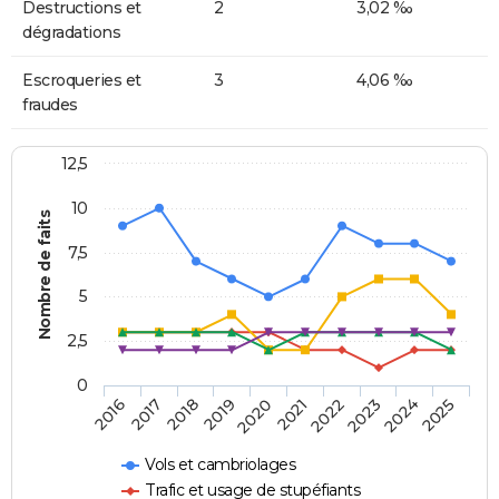
Destructions et
2
3,02 ‰
dégradations
Escroqueries et
3
4,06 ‰
fraudes
12,5
10
Nombre de faits
7,5
5
2,5
0
2018
2023
2019
2024
2020
2025
2016
2021
2017
2022
Vols et cambriolages
Trafic et usage de stupéfiants