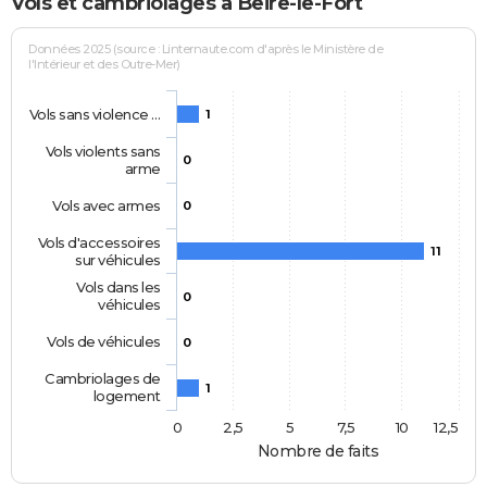
Vols et cambriolages à Beire-le-Fort
Données 2025 (source : Linternaute.com d'après le Ministère de
l'Intérieur et des Outre-Mer)
Vols sans violence …
1
Vols violents sans
0
arme
Vols avec armes
0
Vols d'accessoires
11
sur véhicules
Vols dans les
0
véhicules
Vols de véhicules
0
Cambriolages de
1
logement
0
2,5
5
7,5
10
12,5
Nombre de faits