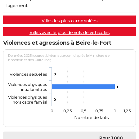
logement
Villes les plus cambriolées
Villes avec le plus de vols de véhicules
Violences et agressions à Beire-le-Fort
Données 2025 (source : Linternaute.com d'après le Ministère de
l'Intérieur et des Outre-Mer)
Violences sexuelles
0
Violences physiques
1
intrafamiliales
Violences physiques
0
hors cadre familial
0
0,25
0,5
0,75
1
1,25
Nombre de faits
Pour 1 000