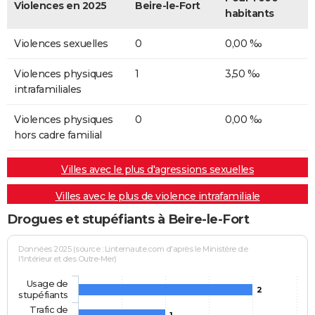
Violences en 2025
Beire-le-Fort
habitants
Violences sexuelles
0
0,00 ‰
Violences physiques
1
3,50 ‰
intrafamiliales
Violences physiques
0
0,00 ‰
hors cadre familial
Villes avec le plus d'agressions sexuelles
Villes avec le plus de violence intrafamiliale
Drogues et stupéfiants à Beire-le-Fort
Données 2025 (source : Linternaute.com d'après le Ministère de
l'Intérieur et des Outre-Mer)
Usage de
2
stupéfiants
Trafic de
1