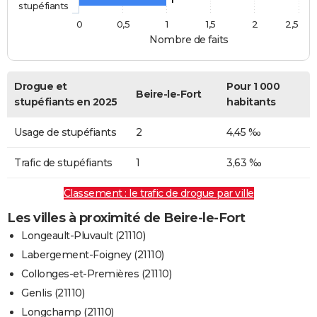
stupéfiants
0
0,5
1
1,5
2
2,5
Nombre de faits
Drogue et
Pour 1 000
Beire-le-Fort
stupéfiants en 2025
habitants
Usage de stupéfiants
2
4,45 ‰
Trafic de stupéfiants
1
3,63 ‰
Classement : le trafic de drogue par ville
Les villes à proximité de Beire-le-Fort
Longeault-Pluvault (21110)
Labergement-Foigney (21110)
Collonges-et-Premières (21110)
Genlis (21110)
Longchamp (21110)