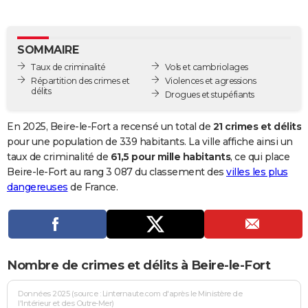
City break
Voyage de noces
Climat
Destinations
Voyage nature
Forum
+
PHOTO
GUIDES D'ACHAT
SOMMAIRE
Taux de criminalité
Vols et cambriolages
BONS PLANS
Répartition des crimes et
Violences et agressions
délits
Drogues et stupéfiants
CARTE DE VOEUX
Carte Bonne année
Carte Pâques
Carte de Noël
Carte Saint-Valentin
Carte d'anniversaire
En 2025, Beire-le-Fort a recensé un total de
21 crimes et délits
DICTIONNAIRE
pour une population de 339 habitants. La ville affiche ainsi un
Biographies
Expressions
Dictionnaire
Citations
Proverbes
taux de criminalité de
61,5 pour mille habitants
, ce qui place
PROGRAMME TV
Beire-le-Fort au rang 3 087 du classement des
villes les plus
COPAINS D'AVANT
dangereuses
de France.
Se connecter
Collèges
Universités
Service militaire
S'inscrire
Lycées
Primaires
Entreprises
Avis de recherche
AVIS DE DÉCÈS
FORUM
Nombre de crimes et délits à Beire-le-Fort
Lifestyle
Sport
Television
Cinema
Bricolage
Culture
Auto
Voyage
Données 2025 (source : Linternaute.com d'après le Ministère de
l'Intérieur et des Outre-Mer)