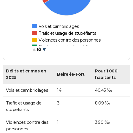
Vols et cambriolages
Trafic et usage de stupéfiants
Violences contre des personnes
Destructions et dégradations
1/2
Escroqueries et fraudes
Délits et crimes en
Pour 1 000
Beire-le-Fort
2025
habitants
Vols et cambriolages
14
40,45 ‰
Trafic et usage de
3
8,09 ‰
stupéfiants
Violences contre des
1
3,50 ‰
personnes