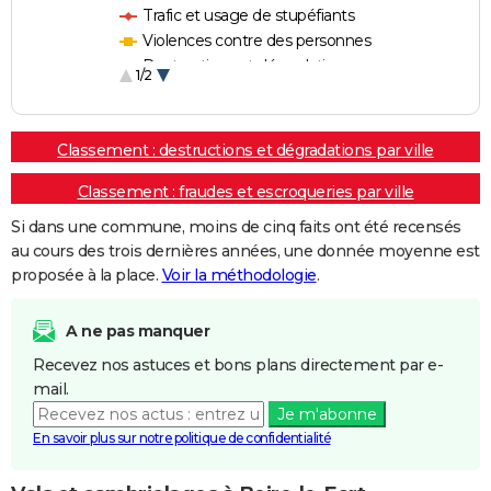
Trafic et usage de stupéfiants
Violences contre des personnes
Destructions et dégradations
1/2
Escroqueries et fraudes
Classement : destructions et dégradations par ville
Classement : fraudes et escroqueries par ville
Si dans une commune, moins de cinq faits ont été recensés
au cours des trois dernières années, une donnée moyenne est
proposée à la place.
Voir la méthodologie
.
A ne pas manquer
Recevez nos astuces et bons plans directement par e-
mail.
Je m'abonne
En savoir plus sur notre politique de confidentialité