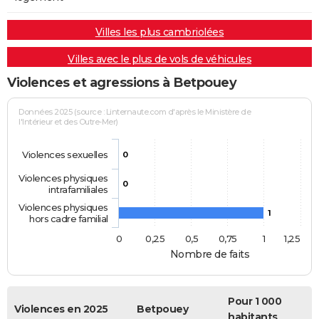
Villes les plus cambriolées
Villes avec le plus de vols de véhicules
Violences et agressions à Betpouey
Données 2025 (source : Linternaute.com d'après le Ministère de
l'Intérieur et des Outre-Mer)
Violences sexuelles
0
Violences physiques
0
intrafamiliales
Violences physiques
1
hors cadre familial
0
0,25
0,5
0,75
1
1,25
Nombre de faits
Pour 1 000
Violences en 2025
Betpouey
habitants