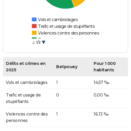
Vols et cambriolages
Trafic et usage de stupéfiants
Violences contre des personnes
Destructions et dégradations
1/2
Escroqueries et fraudes
Délits et crimes en
Pour 1 000
Betpouey
2025
habitants
Vols et cambriolages
1
14,57 ‰
Trafic et usage de
0
0,00 ‰
stupéfiants
Violences contre des
1
16,13 ‰
personnes