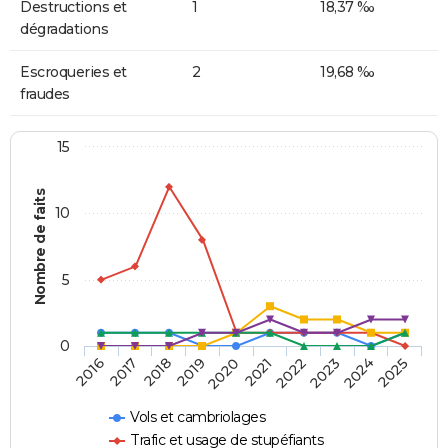
Destructions et
1
18,37 ‰
dégradations
Escroqueries et
2
19,68 ‰
fraudes
15
Nombre de faits
10
5
0
2018
2023
2017
2022
2016
2021
2020
2025
2019
2024
Vols et cambriolages
Trafic et usage de stupéfiants