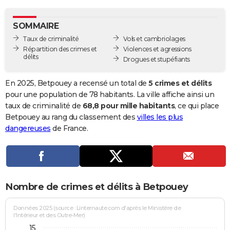
City break
Voyage de noces
Climat
Destinations
Voyage nature
Forum
+
PHOTO
SOMMAIRE
GUIDES D'ACHAT
Taux de criminalité
Vols et cambriolages
Répartition des crimes et
Violences et agressions
BONS PLANS
délits
Drogues et stupéfiants
CARTE DE VOEUX
En 2025, Betpouey a recensé un total de
5 crimes et délits
Carte Bonne année
Carte Pâques
Carte de Noël
Carte Saint-Valentin
Carte d'anniversaire
pour une population de 78 habitants. La ville affiche ainsi un
DICTIONNAIRE
taux de criminalité de
68,8 pour mille habitants
, ce qui place
Biographies
Expressions
Dictionnaire
Citations
Proverbes
Betpouey au rang du classement des
villes les plus
PROGRAMME TV
dangereuses
de France.
COPAINS D'AVANT
Se connecter
Collèges
Universités
Service militaire
S'inscrire
Lycées
Primaires
Entreprises
Avis de recherche
AVIS DE DÉCÈS
FORUM
Nombre de crimes et délits à Betpouey
Lifestyle
Sport
Television
Cinema
Bricolage
Culture
Auto
Voyage
Données 2025 (source : Linternaute.com d'après le Ministère de
l'Intérieur et des Outre-Mer)
15