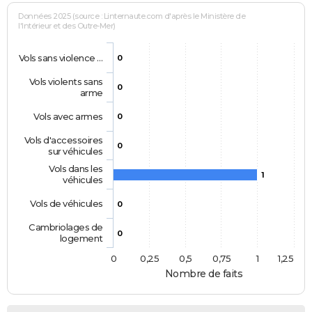
Données 2025 (source : Linternaute.com d'après le Ministère de
l'Intérieur et des Outre-Mer)
Vols sans violence …
0
Vols violents sans
0
arme
Vols avec armes
0
Vols d'accessoires
0
sur véhicules
Vols dans les
1
véhicules
Vols de véhicules
0
Cambriolages de
0
logement
0
0,25
0,5
0,75
1
1,25
Nombre de faits