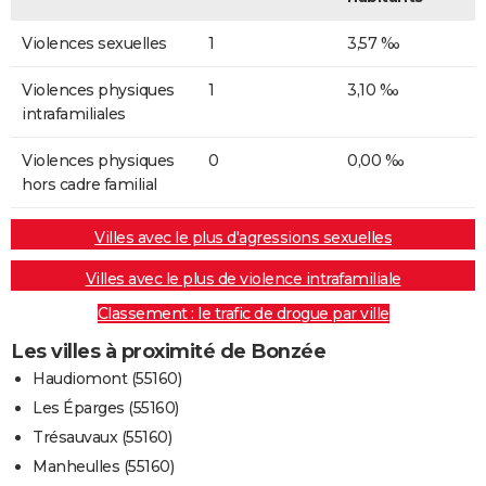
Violences sexuelles
1
3,57 ‰
Violences physiques
1
3,10 ‰
intrafamiliales
Violences physiques
0
0,00 ‰
hors cadre familial
Villes avec le plus d'agressions sexuelles
Villes avec le plus de violence intrafamiliale
Classement : le trafic de drogue par ville
Les villes à proximité de Bonzée
Haudiomont (55160)
Les Éparges (55160)
Trésauvaux (55160)
Manheulles (55160)