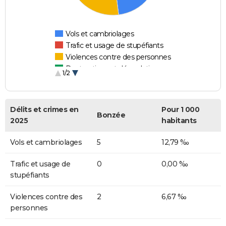
Vols et cambriolages
Trafic et usage de stupéfiants
Violences contre des personnes
Destructions et dégradations
1/2
Escroqueries et fraudes
Délits et crimes en
Pour 1 000
Bonzée
2025
habitants
Vols et cambriolages
5
12,79 ‰
Trafic et usage de
0
0,00 ‰
stupéfiants
Violences contre des
2
6,67 ‰
personnes