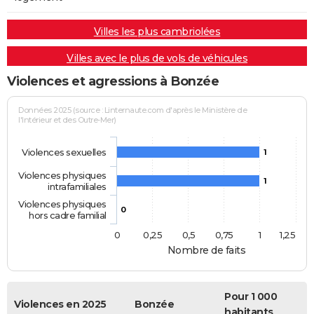
Villes les plus cambriolées
Villes avec le plus de vols de véhicules
Violences et agressions à Bonzée
Données 2025 (source : Linternaute.com d'après le Ministère de
l'Intérieur et des Outre-Mer)
Violences sexuelles
1
Violences physiques
1
intrafamiliales
Violences physiques
0
hors cadre familial
0
0,25
0,5
0,75
1
1,25
Nombre de faits
Pour 1 000
Violences en 2025
Bonzée
habitants