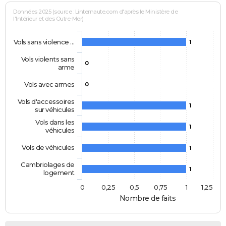
Données 2025 (source : Linternaute.com d'après le Ministère de
l'Intérieur et des Outre-Mer)
Vols sans violence …
1
Vols violents sans
0
arme
Vols avec armes
0
Vols d'accessoires
1
sur véhicules
Vols dans les
1
véhicules
Vols de véhicules
1
Cambriolages de
1
logement
0
0,25
0,5
0,75
1
1,25
Nombre de faits