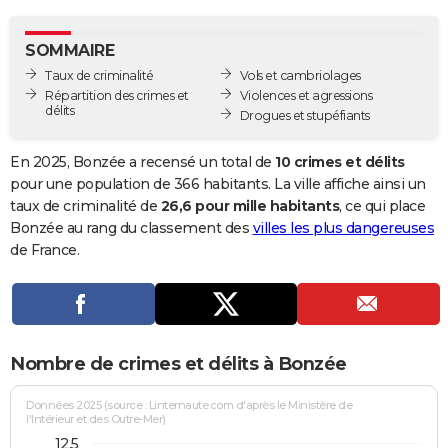
City break
Voyage de noces
Climat
Destinations
Voyage nature
Forum
+
PHOTO
SOMMAIRE
GUIDES D'ACHAT
Taux de criminalité
Vols et cambriolages
Répartition des crimes et
Violences et agressions
BONS PLANS
délits
Drogues et stupéfiants
CARTE DE VOEUX
En 2025, Bonzée a recensé un total de
10 crimes et délits
Carte Bonne année
Carte Pâques
Carte de Noël
Carte Saint-Valentin
Carte d'anniversaire
pour une population de 366 habitants. La ville affiche ainsi un
DICTIONNAIRE
taux de criminalité de
26,6 pour mille habitants
, ce qui place
Biographies
Expressions
Dictionnaire
Citations
Proverbes
Bonzée au rang du classement des
villes les plus dangereuses
PROGRAMME TV
de France.
COPAINS D'AVANT
Se connecter
Collèges
Universités
Service militaire
S'inscrire
Lycées
Primaires
Entreprises
Avis de recherche
AVIS DE DÉCÈS
FORUM
Nombre de crimes et délits à Bonzée
Lifestyle
Sport
Television
Cinema
Bricolage
Culture
Auto
Voyage
Données 2025 (source : Linternaute.com d'après le Ministère de
l'Intérieur et des Outre-Mer)
12,5