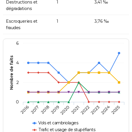
Destructions et
1
3,41 ‰
dégradations
Escroqueries et
1
3,76 ‰
fraudes
6
Nombre de faits
4
2
0
2018
2023
2019
2024
2020
2025
2016
2021
2017
2022
Vols et cambriolages
Trafic et usage de stupéfiants