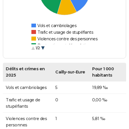
Vols et cambriolages
Trafic et usage de stupéfiants
Violences contre des personnes
Destructions et dégradations
1/2
Escroqueries et fraudes
Délits et crimes en
Pour 1 000
Cailly-sur-Eure
2025
habitants
Vols et cambriolages
5
19,89 ‰
Trafic et usage de
0
0,00 ‰
stupéfiants
Violences contre des
1
5,81 ‰
personnes