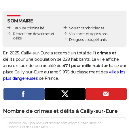
City break
Voyage de noces
Climat
Destinations
Voyage nature
Forum
+
PHOTO
GUIDES D'ACHAT
SOMMAIRE
Taux de criminalité
Vols et cambriolages
BONS PLANS
Répartition des crimes et
Violences et agressions
délits
Drogues et stupéfiants
CARTE DE VOEUX
Carte Bonne année
Carte Pâques
Carte de Noël
Carte Saint-Valentin
Carte d'anniversaire
En 2025, Cailly-sur-Eure a recensé un total de
11 crimes et
DICTIONNAIRE
délits
pour une population de 228 habitants. La ville affiche
Biographies
Expressions
Dictionnaire
Citations
Proverbes
ainsi un taux de criminalité de
47,1 pour mille habitants
, ce qui
PROGRAMME TV
place Cailly-sur-Eure au rang 5 975 du classement des
villes les
COPAINS D'AVANT
plus dangereuses
de France.
Se connecter
Collèges
Universités
Service militaire
S'inscrire
Lycées
Primaires
Entreprises
Avis de recherche
AVIS DE DÉCÈS
FORUM
Nombre de crimes et délits à Cailly-sur-Eure
Lifestyle
Sport
Television
Cinema
Bricolage
Culture
Auto
Voyage
Données 2025 (source : Linternaute.com d'après le Ministère de
l'Intérieur et des Outre-Mer)