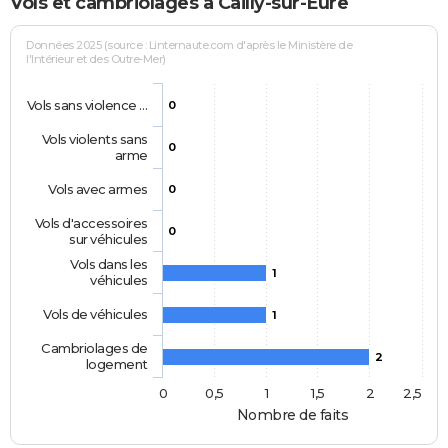
Vols et cambriolages à Cailly-sur-Eure
Données 2025 (source : Linternaute.com d'après le Ministère de
l'Intérieur et des Outre-Mer)
Vols sans violence …
0
Vols violents sans
0
arme
Vols avec armes
0
Vols d'accessoires
0
sur véhicules
Vols dans les
1
véhicules
Vols de véhicules
1
Cambriolages de
2
logement
0
0,5
1
1,5
2
2,5
Nombre de faits