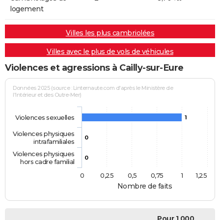
logement
Villes les plus cambriolées
Villes avec le plus de vols de véhicules
Violences et agressions à Cailly-sur-Eure
Données 2025 (source : Linternaute.com d'après le Ministère de
l'Intérieur et des Outre-Mer)
Violences sexuelles
1
Violences physiques
0
intrafamiliales
Violences physiques
0
hors cadre familial
0
0,25
0,5
0,75
1
1,25
Nombre de faits
Pour 1 000