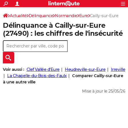
ACTUALITÉS
Connexion
S'inscrire
Actualité
Délinquance
Normandie
Eure
Cailly-sur-Eure
Rechercher
Société
Education
Villes
Politique
Faits Divers
Monde
+
SPORT
Délinquance à
Cailly-sur-Eure
Football
Cyclisme
Forum
Coupe du monde 2026
Tennis
Rugby
CULTURE
(27490) : les chiffres de l'insécurité
TNT
Cinéma
Musique
Programme TV
Streaming
Sorties cinéma
+
FINANCE
Impôts
Immobilier
Banque
Crédit
Retraite
Epargne
Risques naturels par ville
Assurance
AUTO
Réserver un essai
Berlines
Forum auto
Essais
Citadines
SUV
+
HIGH-TECH
Voir aussi :
Clef Vallée d'Eure
Heudreville-sur-Eure
Irreville
Meilleur smartphone
Ordinateurs
Guide high-tech
Mobiles
Internet
Jeux vidéo
+
La Chapelle-du-Bois-des-Faulx
Comparer Cailly-sur-Eure
BRICOLAGE
à une autre ville
Aménagement intérieur
Cuisine
Jardinage
+
Forum
Extérieur
Salle de bains
Rangement
WEEK-END
Mise à jour le 25/05/26
Escapades
Expositions
Week-end nature
Guides de France
Patrimoine
Musées
+
LIFESTYLE
Bien-être
Mode
+
Art de vivre
Loisirs
Modes de vie
SANTE
Guide de la santé
Médicaments
+
Alimentation
Maladies
Sommeil
VOYAGE