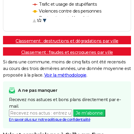
Trafic et usage de stupéfiants
Violences contre des personnes
Destructions et dégradations
1/2
Escroqueries et fraudes
Classement : destructions et dégradations par ville
Classement : fraudes et escroqueries par ville
Si dans une commune, moins de cinq faits ont été recensés
au cours des trois dernières années, une donnée moyenne est
proposée à la place.
Voir la méthodologie
.
A ne pas manquer
Recevez nos astuces et bons plans directement par e-
mail.
Je m'abonne
En savoir plus sur notre politique de confidentialité