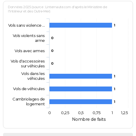
Données 2025 (source : Linternaute.com d'après le Ministère de
l'Intérieur et des Outre-Mer)
Vols sans violence …
1
Vols violents sans
0
arme
Vols avec armes
0
Vols d'accessoires
0
sur véhicules
Vols dans les
1
véhicules
Vols de véhicules
1
Cambriolages de
1
logement
0
0,25
0,5
0,75
1
1,25
Nombre de faits