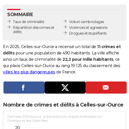
City break
Voyage de noces
Climat
Destinations
Voyage nature
Forum
+
PHOTO
SOMMAIRE
GUIDES D'ACHAT
Taux de criminalité
Vols et cambriolages
Répartition des crimes et
Violences et agressions
BONS PLANS
délits
Drogues et stupéfiants
CARTE DE VOEUX
En 2025, Celles-sur-Ource a recensé un total de
11 crimes et
Carte Bonne année
Carte Pâques
Carte de Noël
Carte Saint-Valentin
Carte d'anniversaire
délits
pour une population de 490 habitants. La ville affiche
DICTIONNAIRE
ainsi un taux de criminalité de
22,2 pour mille habitants
, ce
Biographies
Expressions
Dictionnaire
Citations
Proverbes
qui place Celles-sur-Ource au rang 19 125 du classement des
PROGRAMME TV
villes les plus dangereuses
de France.
COPAINS D'AVANT
Se connecter
Collèges
Universités
Service militaire
S'inscrire
Lycées
Primaires
Entreprises
Avis de recherche
AVIS DE DÉCÈS
FORUM
Nombre de crimes et délits à Celles-sur-Ource
Lifestyle
Sport
Television
Cinema
Bricolage
Culture
Auto
Voyage
Données 2025 (source : Linternaute.com d'après le Ministère de
l'Intérieur et des Outre-Mer)
20