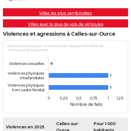
Villes les plus cambriolées
Villes avec le plus de vols de véhicules
Violences et agressions à Celles-sur-Ource
Données 2025 (source : Linternaute.com d'après le Ministère de
l'Intérieur et des Outre-Mer)
Violences sexuelles
0
Violences physiques
1
intrafamiliales
Violences physiques
1
hors cadre familial
0
0,25
0,5
0,75
1
1,25
Nombre de faits
Celles-sur-
Pour 1 000
Violences en 2025
Ource
habitants