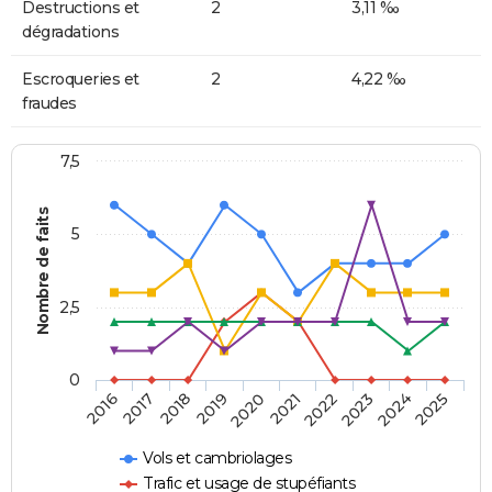
Destructions et
2
3,11 ‰
dégradations
Escroqueries et
2
4,22 ‰
fraudes
7,5
Nombre de faits
5
2,5
0
2018
2023
2020
2025
2017
2022
2019
2024
2016
2021
Vols et cambriolages
Trafic et usage de stupéfiants