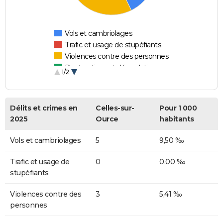
Vols et cambriolages
Trafic et usage de stupéfiants
Violences contre des personnes
Destructions et dégradations
1/2
Escroqueries et fraudes
Délits et crimes en
Celles-sur-
Pour 1 000
2025
Ource
habitants
Vols et cambriolages
5
9,50 ‰
Trafic et usage de
0
0,00 ‰
stupéfiants
Violences contre des
3
5,41 ‰
personnes