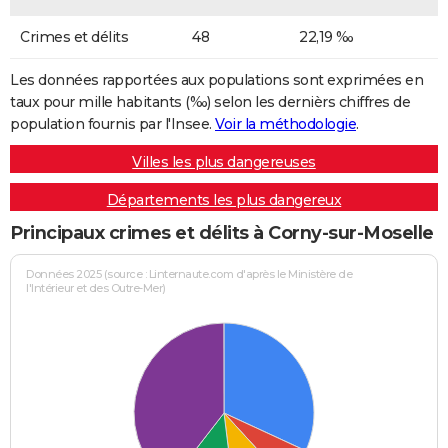
Crimes et délits
48
22,19 ‰
Les données rapportées aux populations sont exprimées en
taux pour mille habitants (‰) selon les dernièrs chiffres de
population fournis par l'Insee.
Voir la méthodologie
.
Villes les plus dangereuses
Départements les plus dangereux
Principaux crimes et délits à Corny-sur-Moselle
Données 2025 (source : Linternaute.com d'après le Ministère de
l'Intérieur et des Outre-Mer)