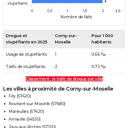
2
stupéfiants
0
0,5
1
1,5
2
2,5
Nombre de faits
Drogue et
Corny-sur-
Pour 1 000
stupéfiants en 2025
Moselle
habitants
Usage de stupéfiants
1
0,66 ‰
Trafic de stupéfiants
2
0,73 ‰
Classement : le trafic de drogue par ville
Les villes à proximité de Corny-sur-Moselle
Féy (57420)
Novéant-sur-Moselle (57680)
Marieulles (57420)
Arnaville (54530)
Jouy-aux-Arches (57130)