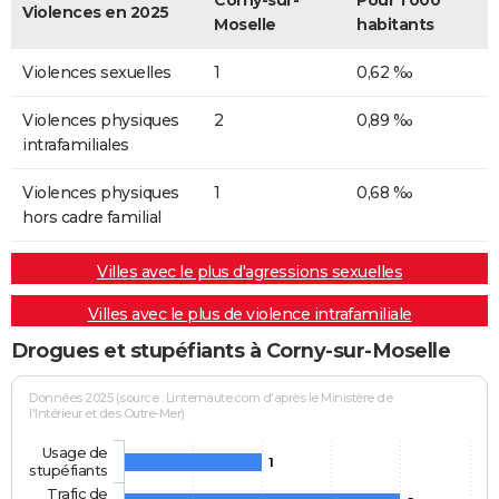
Corny-sur-
Pour 1 000
Violences en 2025
Moselle
habitants
Violences sexuelles
1
0,62 ‰
Violences physiques
2
0,89 ‰
intrafamiliales
Violences physiques
1
0,68 ‰
hors cadre familial
Villes avec le plus d'agressions sexuelles
Villes avec le plus de violence intrafamiliale
Drogues et stupéfiants à Corny-sur-Moselle
Données 2025 (source : Linternaute.com d'après le Ministère de
l'Intérieur et des Outre-Mer)
Usage de
1
stupéfiants
Trafic de