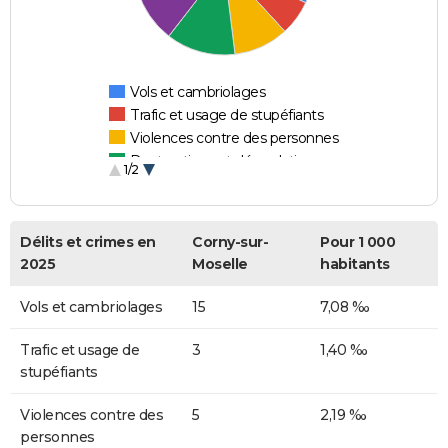
Vols et cambriolages
Trafic et usage de stupéfiants
Violences contre des personnes
Destructions et dégradations
1/2
Escroqueries et fraudes
Délits et crimes en
Corny-sur-
Pour 1 000
2025
Moselle
habitants
Vols et cambriolages
15
7,08 ‰
Trafic et usage de
3
1,40 ‰
stupéfiants
Violences contre des
5
2,19 ‰
personnes