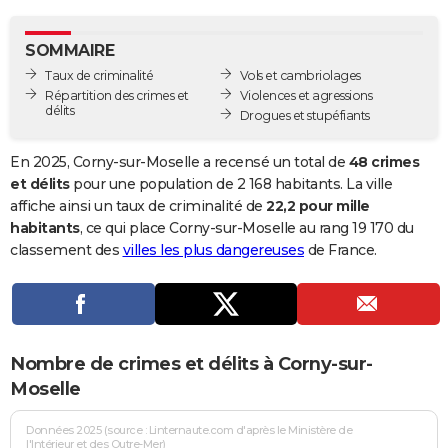
City break
Voyage de noces
Climat
Destinations
Voyage nature
Forum
+
PHOTO
SOMMAIRE
GUIDES D'ACHAT
Taux de criminalité
Vols et cambriolages
Répartition des crimes et
Violences et agressions
BONS PLANS
délits
Drogues et stupéfiants
CARTE DE VOEUX
En 2025, Corny-sur-Moselle a recensé un total de
48 crimes
Carte Bonne année
Carte Pâques
Carte de Noël
Carte Saint-Valentin
Carte d'anniversaire
et délits
pour une population de 2 168 habitants. La ville
DICTIONNAIRE
affiche ainsi un taux de criminalité de
22,2 pour mille
Biographies
Expressions
Dictionnaire
Citations
Proverbes
habitants
, ce qui place Corny-sur-Moselle au rang 19 170 du
PROGRAMME TV
classement des
villes les plus dangereuses
de France.
COPAINS D'AVANT
Se connecter
Collèges
Universités
Service militaire
S'inscrire
Lycées
Primaires
Entreprises
Avis de recherche
AVIS DE DÉCÈS
FORUM
Nombre de crimes et délits à Corny-sur-
Lifestyle
Sport
Television
Cinema
Bricolage
Culture
Auto
Voyage
Moselle
Données 2025 (source : Linternaute.com d'après le Ministère de
l'Intérieur et des Outre-Mer)