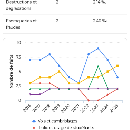
Destructions et
2
2,14 ‰
dégradations
Escroqueries et
2
2,46 ‰
fraudes
10
Nombre de faits
7,5
5
2,5
0
2018
2023
2020
2025
2017
2022
2019
2024
2016
2021
Vols et cambriolages
Trafic et usage de stupéfiants