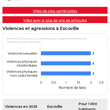
Villes les plus cambriolées
Villes avec le plus de vols de véhicules
Violences et agressions à Escoville
Données 2025 (source : Linternaute.com d'après le Ministère de
l'Intérieur et des Outre-Mer)
Violences sexuelles
2
Violences physiques
2
intrafamiliales
Violences physiques
2
hors cadre familial
0
0,5
1
1,5
2
2,5
Nombre de faits
Pour 1 000
Violences en 2025
Escoville
habitants