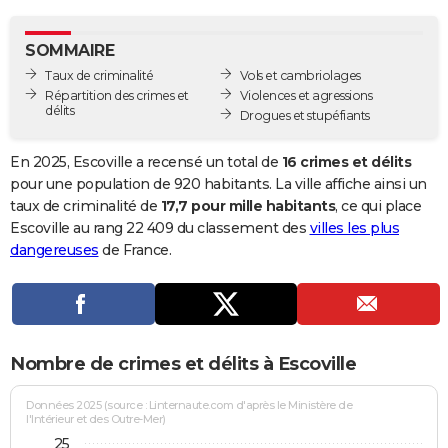
City break
Voyage de noces
Climat
Destinations
Voyage nature
Forum
+
PHOTO
SOMMAIRE
GUIDES D'ACHAT
Taux de criminalité
Vols et cambriolages
Répartition des crimes et
Violences et agressions
BONS PLANS
délits
Drogues et stupéfiants
CARTE DE VOEUX
En 2025, Escoville a recensé un total de
16 crimes et délits
Carte Bonne année
Carte Pâques
Carte de Noël
Carte Saint-Valentin
Carte d'anniversaire
pour une population de 920 habitants. La ville affiche ainsi un
DICTIONNAIRE
taux de criminalité de
17,7 pour mille habitants
, ce qui place
Biographies
Expressions
Dictionnaire
Citations
Proverbes
Escoville au rang 22 409 du classement des
villes les plus
PROGRAMME TV
dangereuses
de France.
COPAINS D'AVANT
Se connecter
Collèges
Universités
Service militaire
S'inscrire
Lycées
Primaires
Entreprises
Avis de recherche
AVIS DE DÉCÈS
FORUM
Nombre de crimes et délits à Escoville
Lifestyle
Sport
Television
Cinema
Bricolage
Culture
Auto
Voyage
Données 2025 (source : Linternaute.com d'après le Ministère de
l'Intérieur et des Outre-Mer)
25