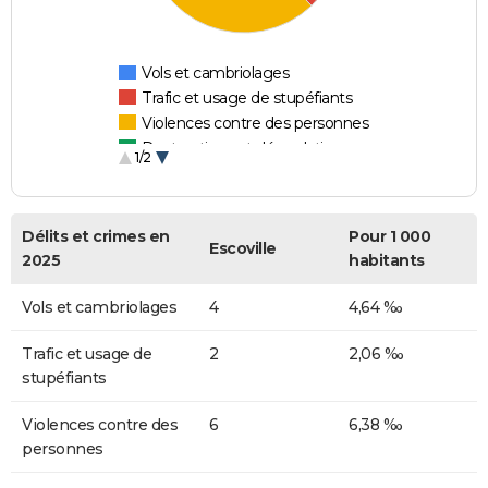
Vols et cambriolages
Trafic et usage de stupéfiants
Violences contre des personnes
Destructions et dégradations
1/2
Escroqueries et fraudes
Délits et crimes en
Pour 1 000
Escoville
2025
habitants
Vols et cambriolages
4
4,64 ‰
Trafic et usage de
2
2,06 ‰
stupéfiants
Violences contre des
6
6,38 ‰
personnes