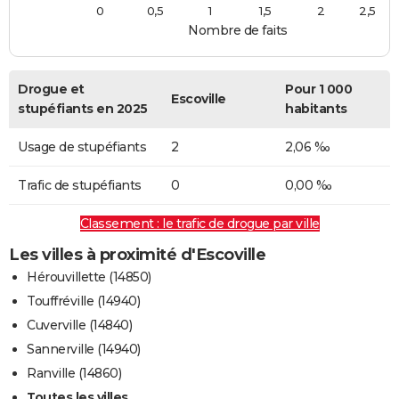
0
0,5
1
1,5
2
2,5
Nombre de faits
Drogue et
Pour 1 000
Escoville
stupéfiants en 2025
habitants
Usage de stupéfiants
2
2,06 ‰
Trafic de stupéfiants
0
0,00 ‰
Classement : le trafic de drogue par ville
Les villes à proximité d'Escoville
Hérouvillette (14850)
Touffréville (14940)
Cuverville (14840)
Sannerville (14940)
Ranville (14860)
Toutes les villes