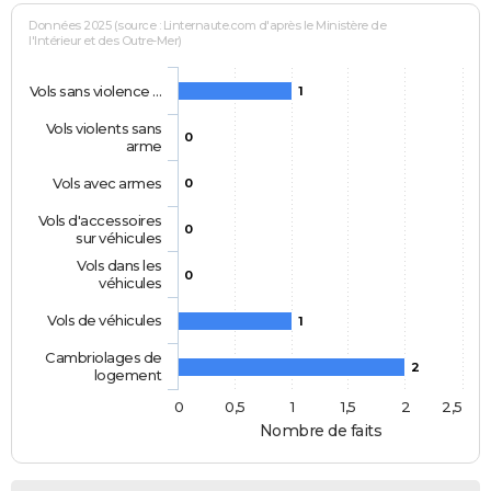
Données 2025 (source : Linternaute.com d'après le Ministère de
l'Intérieur et des Outre-Mer)
Vols sans violence …
1
Vols violents sans
0
arme
Vols avec armes
0
Vols d'accessoires
0
sur véhicules
Vols dans les
0
véhicules
Vols de véhicules
1
Cambriolages de
2
logement
0
0,5
1
1,5
2
2,5
Nombre de faits