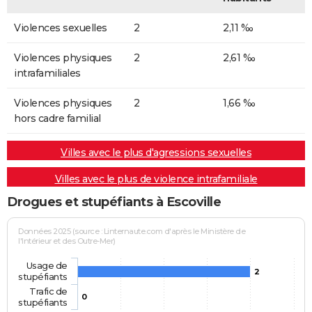
Violences sexuelles
2
2,11 ‰
Violences physiques
2
2,61 ‰
intrafamiliales
Violences physiques
2
1,66 ‰
hors cadre familial
Villes avec le plus d'agressions sexuelles
Villes avec le plus de violence intrafamiliale
Drogues et stupéfiants à Escoville
Données 2025 (source : Linternaute.com d'après le Ministère de
l'Intérieur et des Outre-Mer)
Usage de
2
stupéfiants
Trafic de
0
stupéfiants