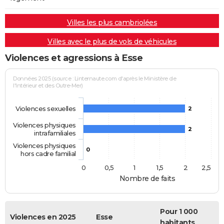
Villes les plus cambriolées
Villes avec le plus de vols de véhicules
Violences et agressions à Esse
Données 2025 (source : Linternaute.com d'après le Ministère de
l'Intérieur et des Outre-Mer)
Violences sexuelles
2
Violences physiques
2
intrafamiliales
Violences physiques
0
hors cadre familial
0
0,5
1
1,5
2
2,5
Nombre de faits
Pour 1 000
Violences en 2025
Esse
habitants