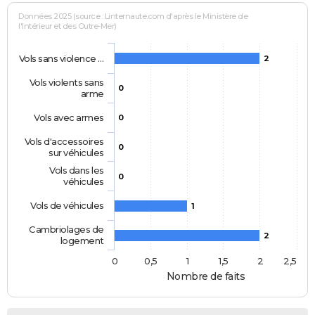
Données 2025 (source : Linternaute.com d'après le Ministère de
l'Intérieur et des Outre-Mer)
Vols sans violence …
2
Vols violents sans
0
arme
Vols avec armes
0
Vols d'accessoires
0
sur véhicules
Vols dans les
0
véhicules
Vols de véhicules
1
Cambriolages de
2
logement
0
0,5
1
1,5
2
2,5
Nombre de faits