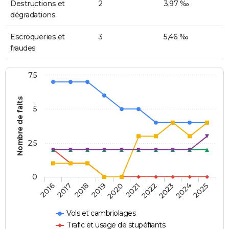
Destructions et
2
3,97 ‰
dégradations
Escroqueries et
3
5,46 ‰
fraudes
7,5
Nombre de faits
5
2,5
0
2018
2023
2020
2025
2017
2022
2019
2024
2016
2021
Vols et cambriolages
Trafic et usage de stupéfiants