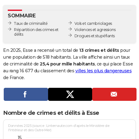
City break
Voyage de noces
Climat
Destinations
Voyage nature
Forum
+
PHOTO
SOMMAIRE
GUIDES D'ACHAT
Taux de criminalité
Vols et cambriolages
Répartition des crimes et
Violences et agressions
BONS PLANS
délits
Drogues et stupéfiants
CARTE DE VOEUX
En 2025, Esse a recensé un total de
13 crimes et délits
pour
Carte Bonne année
Carte Pâques
Carte de Noël
Carte Saint-Valentin
Carte d'anniversaire
une population de 518 habitants. La ville affiche ainsi un taux
DICTIONNAIRE
de criminalité de
25,4 pour mille habitants
, ce qui place Esse
Biographies
Expressions
Dictionnaire
Citations
Proverbes
au rang 16 677 du classement des
villes les plus dangereuses
PROGRAMME TV
de France.
COPAINS D'AVANT
Se connecter
Collèges
Universités
Service militaire
S'inscrire
Lycées
Primaires
Entreprises
Avis de recherche
AVIS DE DÉCÈS
FORUM
Nombre de crimes et délits à Esse
Lifestyle
Sport
Television
Cinema
Bricolage
Culture
Auto
Voyage
Données 2025 (source : Linternaute.com d'après le Ministère de
l'Intérieur et des Outre-Mer)
15