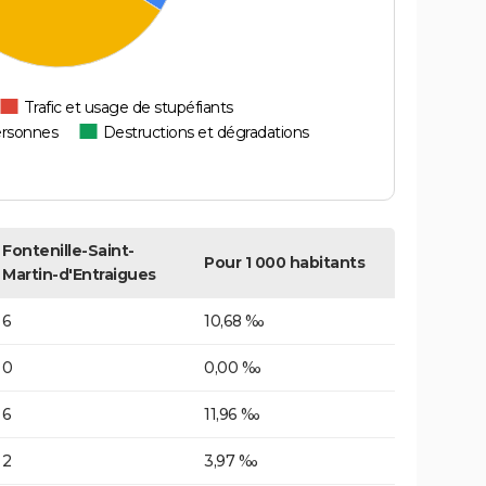
Trafic et usage de stupéfiants
ersonnes
Destructions et dégradations
Fontenille-Saint-
Pour 1 000 habitants
Martin-d'Entraigues
6
10,68 ‰
0
0,00 ‰
6
11,96 ‰
2
3,97 ‰