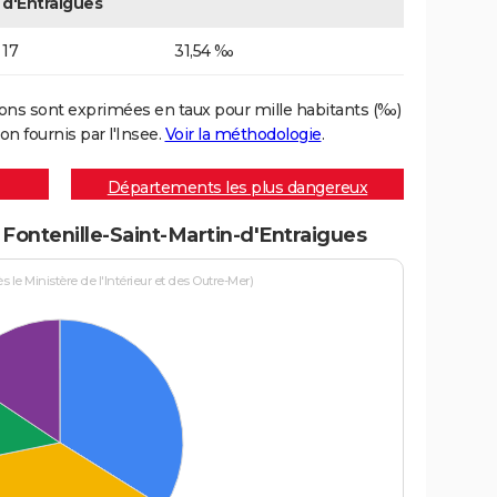
d'Entraigues
17
31,54 ‰
ons sont exprimées en taux pour mille habitants (‰)
on fournis par l'Insee.
Voir la méthodologie
.
Départements les plus dangereux
à Fontenille-Saint-Martin-d'Entraigues
le Ministère de l'Intérieur et des Outre-Mer)