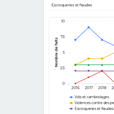
Escroqueries et fraudes
10
7,5
Nombre de faits
5
2,5
0
2016
2017
2018
2
Vols et cambriolages
Violences contre des p
Escroqueries et fraudes