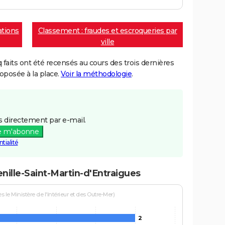
ations
Classement : fraudes et escroqueries par
ville
aits ont été recensés au cours des trois dernières
posée à la place.
Voir la méthodologie
.
 directement par e-mail.
e m'abonne
tialité
nille-Saint-Martin-d'Entraigues
le Ministère de l'Intérieur et des Outre-Mer)
2