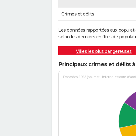
Crimes et délits
Les données rapportées aux populati
selon les dernièrs chiffres de populati
Villes les plus dangereuses
Principaux crimes et délits 
Données 2025 (source : Linternaute.com d'après 