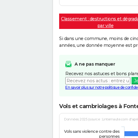
Classement : destructions et dégrad
par ville
Si dans une commune, moins de cinq f
années, une donnée moyenne est pro
A ne pas manquer
Recevez nos astuces et bons plans
J
En savoir plus sur notre politique de confiden
Vols et cambriolages à Fonte
Données 2025 (source : Linternaute.com d'après 
Vols sans violence contre des
personnes