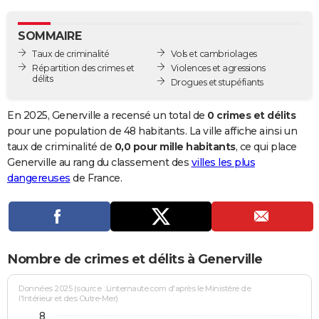
City break
Voyage de noces
Climat
Destinations
Voyage nature
Forum
+
PHOTO
SOMMAIRE
GUIDES D'ACHAT
Taux de criminalité
Vols et cambriolages
Répartition des crimes et
Violences et agressions
BONS PLANS
délits
Drogues et stupéfiants
CARTE DE VOEUX
En 2025, Generville a recensé un total de
0 crimes et délits
Carte Bonne année
Carte Pâques
Carte de Noël
Carte Saint-Valentin
Carte d'anniversaire
pour une population de 48 habitants. La ville affiche ainsi un
DICTIONNAIRE
taux de criminalité de
0,0 pour mille habitants
, ce qui place
Biographies
Expressions
Dictionnaire
Citations
Proverbes
Generville au rang du classement des
villes les plus
PROGRAMME TV
dangereuses
de France.
COPAINS D'AVANT
Se connecter
Collèges
Universités
Service militaire
S'inscrire
Lycées
Primaires
Entreprises
Avis de recherche
AVIS DE DÉCÈS
FORUM
Nombre de crimes et délits à Generville
Lifestyle
Sport
Television
Cinema
Bricolage
Culture
Auto
Voyage
Données 2025 (source : Linternaute.com d'après le Ministère de
l'Intérieur et des Outre-Mer)
8