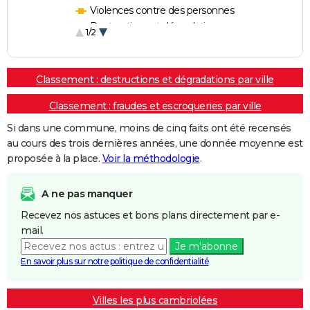
Violences contre des personnes
Destructions et dégradations
1/2
Escroqueries et fraudes
Classement : destructions et dégradations par ville
Classement : fraudes et escroqueries par ville
Si dans une commune, moins de cinq faits ont été recensés
au cours des trois dernières années, une donnée moyenne est
proposée à la place.
Voir la méthodologie
.
A ne pas manquer
Recevez nos astuces et bons plans directement par e-
mail.
Je m'abonne
En savoir plus sur notre politique de confidentialité
Villes les plus cambriolées