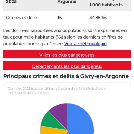
2025
Argonne
1 000 habitants
Crimes et délits
16
34,88 ‰
Les données rapportées aux populations sont exprimées en
taux pour mille habitants (‰) selon les dernièrs chiffres de
population fournis par l'Insee.
Voir la méthodologie
.
Villes les plus dangereuses
Départements les plus dangereux
Principaux crimes et délits à Givry-en-Argonne
Données 2025 (source : Linternaute.com d'après le Ministère de
l'Intérieur et des Outre-Mer)