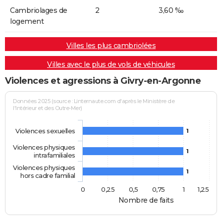
Cambriolages de
2
3,60 ‰
logement
Villes les plus cambriolées
Villes avec le plus de vols de véhicules
Violences et agressions à Givry-en-Argonne
Données 2025 (source : Linternaute.com d'après le Ministère de
l'Intérieur et des Outre-Mer)
Violences sexuelles
1
Violences physiques
1
intrafamiliales
Violences physiques
1
hors cadre familial
0
0,25
0,5
0,75
1
1,25
Nombre de faits