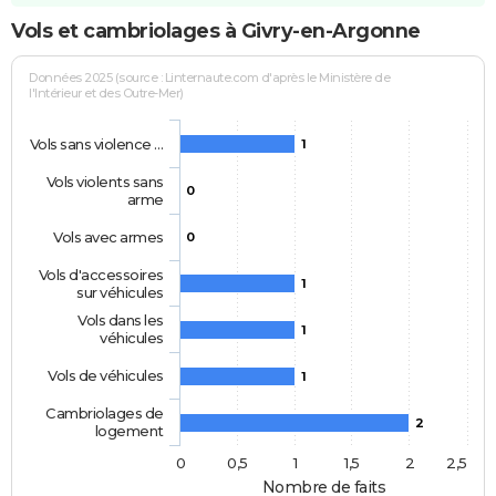
Vols et cambriolages à Givry-en-Argonne
Données 2025 (source : Linternaute.com d'après le Ministère de
l'Intérieur et des Outre-Mer)
Vols sans violence …
1
Vols violents sans
0
arme
Vols avec armes
0
Vols d'accessoires
1
sur véhicules
Vols dans les
1
véhicules
Vols de véhicules
1
Cambriolages de
2
logement
0
0,5
1
1,5
2
2,5
Nombre de faits