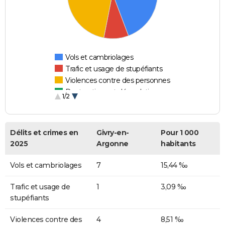
Vols et cambriolages
Trafic et usage de stupéfiants
Violences contre des personnes
Destructions et dégradations
1/2
Escroqueries et fraudes
Délits et crimes en
Givry-en-
Pour 1 000
2025
Argonne
habitants
Vols et cambriolages
7
15,44 ‰
Trafic et usage de
1
3,09 ‰
stupéfiants
Violences contre des
4
8,51 ‰