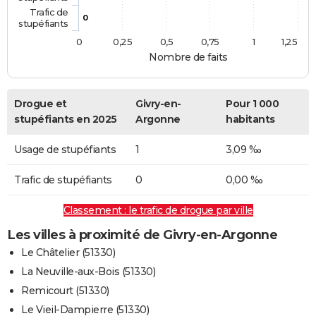
Trafic de
0
stupéfiants
0
0,25
0,5
0,75
1
1,25
Nombre de faits
Drogue et
Givry-en-
Pour 1 000
stupéfiants en 2025
Argonne
habitants
Usage de stupéfiants
1
3,09 ‰
Trafic de stupéfiants
0
0,00 ‰
Classement : le trafic de drogue par ville
Les villes à proximité de Givry-en-Argonne
Le Châtelier (51330)
La Neuville-aux-Bois (51330)
Remicourt (51330)
Le Vieil-Dampierre (51330)