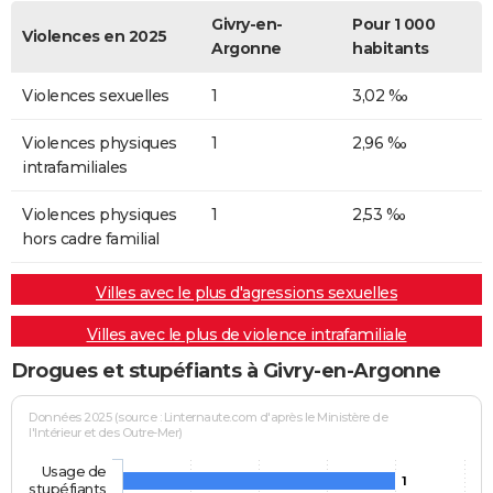
Givry-en-
Pour 1 000
Violences en 2025
Argonne
habitants
Violences sexuelles
1
3,02 ‰
Violences physiques
1
2,96 ‰
intrafamiliales
Violences physiques
1
2,53 ‰
hors cadre familial
Villes avec le plus d'agressions sexuelles
Villes avec le plus de violence intrafamiliale
Drogues et stupéfiants à Givry-en-Argonne
Données 2025 (source : Linternaute.com d'après le Ministère de
l'Intérieur et des Outre-Mer)
Usage de
1
stupéfiants