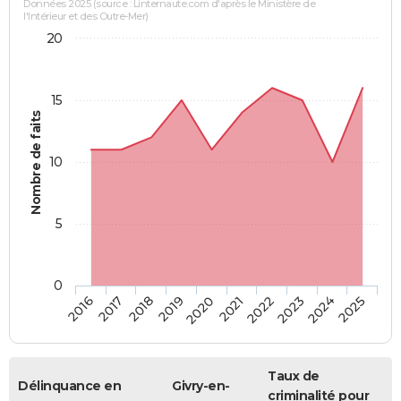
Données 2025 (source : Linternaute.com d'après le Ministère de
l'Intérieur et des Outre-Mer)
20
15
Nombre de faits
10
5
0
2018
2023
2017
2022
2016
2021
2020
2025
2019
2024
Taux de
Délinquance en
Givry-en-
criminalité pour