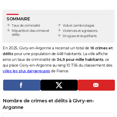
City break
Voyage de noces
Climat
Destinations
Voyage nature
Forum
+
PHOTO
GUIDES D'ACHAT
SOMMAIRE
Taux de criminalité
Vols et cambriolages
BONS PLANS
Répartition des crimes et
Violences et agressions
délits
Drogues et stupéfiants
CARTE DE VOEUX
Carte Bonne année
Carte Pâques
Carte de Noël
Carte Saint-Valentin
Carte d'anniversaire
En 2025, Givry-en-Argonne a recensé un total de
16 crimes et
DICTIONNAIRE
délits
pour une population de 448 habitants. La ville affiche
Biographies
Expressions
Dictionnaire
Citations
Proverbes
ainsi un taux de criminalité de
34,9 pour mille habitants
, ce
PROGRAMME TV
qui place Givry-en-Argonne au rang 10 736 du classement des
COPAINS D'AVANT
villes les plus dangereuses
de France.
Se connecter
Collèges
Universités
Service militaire
S'inscrire
Lycées
Primaires
Entreprises
Avis de recherche
AVIS DE DÉCÈS
FORUM
Nombre de crimes et délits à Givry-en-
Lifestyle
Sport
Television
Cinema
Bricolage
Culture
Auto
Voyage
Argonne