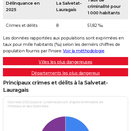
Taux de
Délinquance en
La Salvetat-
criminalité pour
2025
Lauragais
1 000 habitants
Crimes et délits
8
51,82 ‰
Les données rapportées aux populations sont exprimées en
taux pour mille habitants (‰) selon les dernièrs chiffres de
population fournis par l'Insee.
Voir la méthodologie
.
Villes les plus dangereuses
Départements les plus dangereux
Principaux crimes et délits à la Salvetat-
Lauragais
Données 2025 (source : Linternaute.com d'après le Ministère de
l'Intérieur et des Outre-Mer)