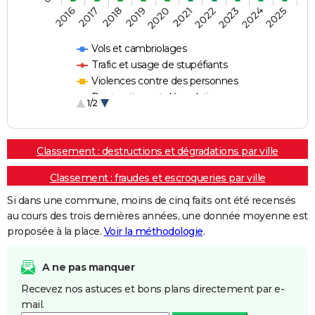
2018
2023
2020
2025
2017
2022
2019
2024
2016
2021
Vols et cambriolages
Trafic et usage de stupéfiants
Violences contre des personnes
Destructions et dégradations
1/2
Escroqueries et fraudes
Classement : destructions et dégradations par ville
Classement : fraudes et escroqueries par ville
Si dans une commune, moins de cinq faits ont été recensés
au cours des trois dernières années, une donnée moyenne est
proposée à la place.
Voir la méthodologie
.
A ne pas manquer
Recevez nos astuces et bons plans directement par e-
mail.