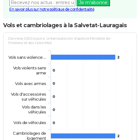
Je m'abonne
En savoir plus sur notre politique de confidentialité
Vols et cambriolages à la Salvetat-Lauragais
Données 2025 (source : Linternaute.com d'après le Ministère de
l'Intérieur et des Outre-Mer)
Vols sans violence …
2
Vols violents sans
0
arme
Vols avec armes
0
Vols d'accessoires
0
sur véhicules
Vols dans les
0
véhicules
Vols de véhicules
0
Cambriolages de
2
logement