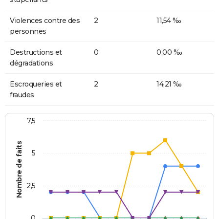
Violences contre des
2
11,54 ‰
personnes
Destructions et
0
0,00 ‰
dégradations
Escroqueries et
2
14,21 ‰
fraudes
7,5
Nombre de faits
5
2,5
0