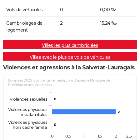
Vols de véhicules
0
0,00 ‰
Cambriolages de
2
15,24 ‰
logement
Villes les plus cambriolées
Villes avec le plus de vols de véhicules
Violences et agressions à la Salvetat-Lauragais
Données 2025 (source : Linternaute.com d'après le Ministère de
l'Intérieur et des Outre-Mer)
Violences sexuelles
0
Violences physiques
2
intrafamiliales
Violences physiques
0
hors cadre familial
0
0,5
1
1,5
2
2,5