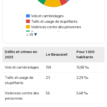
Vols et cambriolages
Trafic et usage de stupéfiants
Violences contre des personnes
Destructions et dégradations
1/2
Escroqueries et fraudes
Délits et crimes en
Pour 1 000
Le Beausset
2025
habitants
Vols et cambriolages
159
15,58 ‰
Trafic et usage de
23
2,29 ‰
stupéfiants
Violences contre des
56
5,48 ‰
personnes