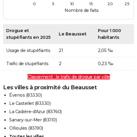
0
5
10
15
20
25
Nombre de faits
Drogue et
Pour 1 000
Le Beausset
stupéfiants en 2025
habitants
Usage de stupéfiants
21
2,05 ‰
Trafic de stupéfiants
2
0,23 ‰
Classement : le trafic de drogue par ville
Les villes à proximité du Beausset
Évenos (83330)
Le Castellet (83330)
La Cadière-d'Azur (83740)
Sanary-sur-Mer (83110)
Ollioules (83190)
Toutes les villes