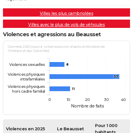
Villes les plus cambriolées
Villes avec le plus de vols de véhicules
Violences et agressions au Beausset
Données 2025 (source : Linternaute.com d'après le Ministère de
l'Intérieur et des Outre-Mer)
Violences sexuelles
8
Violences physiques
37
intrafamiliales
Violences physiques
11
hors cadre familial
0
10
20
30
40
Nombre de faits
Pour 1 000
Violences en 2025
Le Beausset
habitants