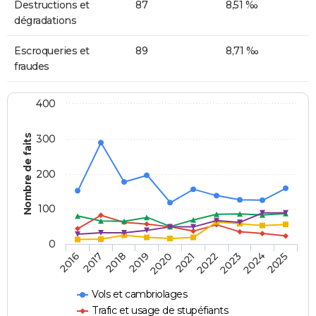
Destructions et
87
8,51 ‰
dégradations
Escroqueries et
89
8,71 ‰
fraudes
400
Nombre de faits
300
200
100
0
2018
2023
2019
2024
2020
2025
2016
2021
2017
2022
Vols et cambriolages
Trafic et usage de stupéfiants