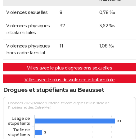
Violences sexuelles
8
0,78 ‰
Violences physiques
37
3,62 ‰
intrafamiliales
Violences physiques
11
1,08 ‰
hors cadre familial
Villes avec le plus d'agressions sexuelles
Villes avec le plus de violence intrafamiliale
Drogues et stupéfiants au Beausset
Données 2025 (source : Linternaute.com d'après le Ministère de
l'Intérieur et des Outre-Mer)
Usage de
21
stupéfiants
Trafic de
2
stupéfiants