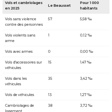
Vols et cambriolages
Pour 1 000
Le Beausset
en 2025
habitants
Vols sans violence
57
5,58 ‰
contre des personnes
Vols violents sans
1
0,12 ‰
arme
Vols avec armes
0
0,00 ‰
Vols d'accessoires sur
15
1,47 ‰
véhicules
Vols dans les
35
3,42 ‰
véhicules
Vols de véhicules
13
1,27 ‰
Cambriolages de
38
3,72 ‰
logement