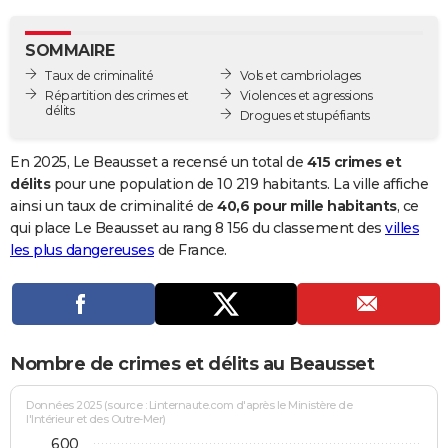
City break
Voyage de noces
Climat
Destinations
Voyage nature
Forum
+
PHOTO
SOMMAIRE
GUIDES D'ACHAT
Taux de criminalité
Vols et cambriolages
Répartition des crimes et
Violences et agressions
BONS PLANS
délits
Drogues et stupéfiants
CARTE DE VOEUX
En 2025, Le Beausset a recensé un total de
415 crimes et
Carte Bonne année
Carte Pâques
Carte de Noël
Carte Saint-Valentin
Carte d'anniversaire
délits
pour une population de 10 219 habitants. La ville affiche
DICTIONNAIRE
ainsi un taux de criminalité de
40,6 pour mille habitants
, ce
Biographies
Expressions
Dictionnaire
Citations
Proverbes
qui place Le Beausset au rang 8 156 du classement des
villes
PROGRAMME TV
les plus dangereuses
de France.
COPAINS D'AVANT
Se connecter
Collèges
Universités
Service militaire
S'inscrire
Lycées
Primaires
Entreprises
Avis de recherche
AVIS DE DÉCÈS
FORUM
Nombre de crimes et délits au Beausset
Lifestyle
Sport
Television
Cinema
Bricolage
Culture
Auto
Voyage
Données 2025 (source : Linternaute.com d'après le Ministère de
l'Intérieur et des Outre-Mer)
600