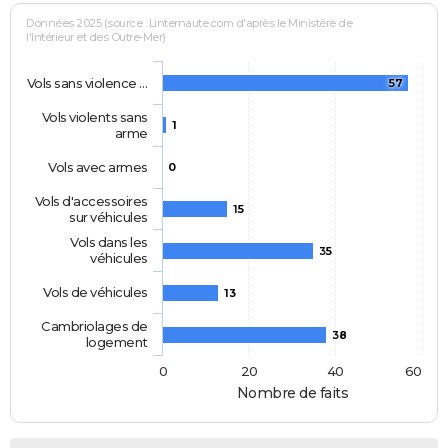
Données 2025 (source : Linternaute.com d'après le Ministère de
l'Intérieur et des Outre-Mer)
Vols sans violence …
57
Vols violents sans
1
arme
Vols avec armes
0
Vols d'accessoires
15
sur véhicules
Vols dans les
35
véhicules
Vols de véhicules
13
Cambriolages de
38
logement
0
20
40
60
Nombre de faits