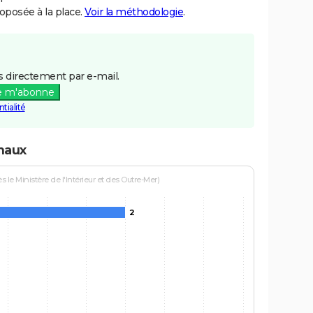
posée à la place.
Voir la méthodologie
.
 directement par e-mail.
e m'abonne
tialité
haux
le Ministère de l'Intérieur et des Outre-Mer)
2