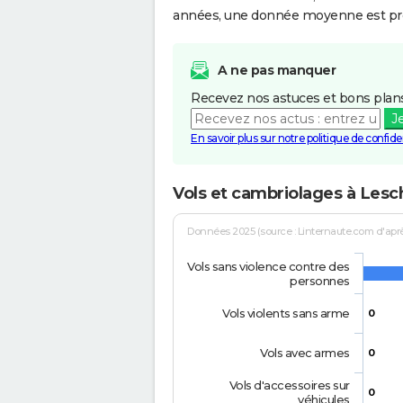
années, une donnée moyenne est pro
A ne pas manquer
Recevez nos astuces et bons plans
J
En savoir plus sur notre politique de confiden
Vols et cambriolages à Lesc
Données 2025 (source : Linternaute.com d'après 
Vols sans violence contre des
personnes
Vols violents sans arme
0
Vols avec armes
0
Vols d'accessoires sur
0
véhicules