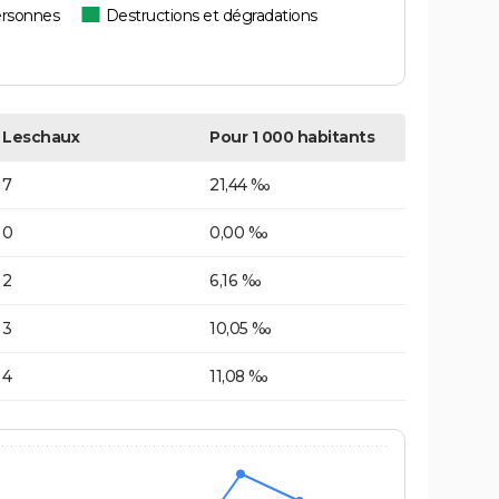
ersonnes
Destructions et dégradations
Leschaux
Pour 1 000 habitants
7
21,44 ‰
0
0,00 ‰
2
6,16 ‰
3
10,05 ‰
4
11,08 ‰