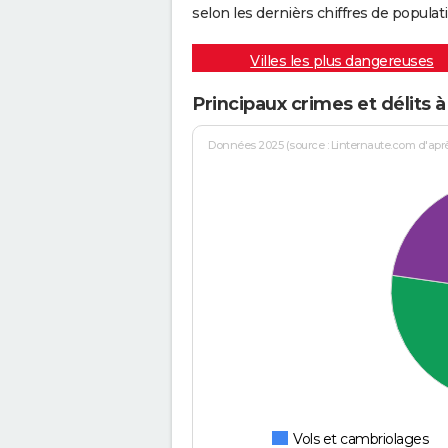
selon les dernièrs chiffres de populati
Villes les plus dangereuses
Principaux crimes et délits 
Données 2025 (source : Linternaute.com d'après 
Vols et cambriolages