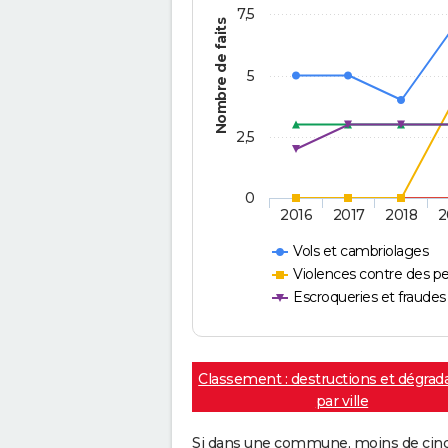
7,5
Nombre de faits
5
2,5
0
2016
2017
2018
2
Vols et cambriolages
Violences contre des p
Escroqueries et fraudes
Classement : destructions et dégrad
par ville
Si dans une commune, moins de cinq f