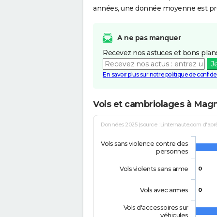
années, une donnée moyenne est pro
A ne pas manquer
Recevez nos astuces et bons plans
J
En savoir plus sur notre politique de confiden
Vols et cambriolages à Mag
Données 2025 (source : Linternaute.com d'après 
Vols sans violence contre des
personnes
Vols violents sans arme
0
Vols avec armes
0
Vols d'accessoires sur
véhicules