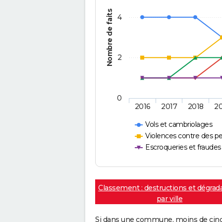
Nombre de faits
4
2
0
2016
2017
2018
2
Vols et cambriolages
Violences contre des p
Escroqueries et fraudes
Classement : destructions et dégrad
par ville
Si dans une commune, moins de cinq f