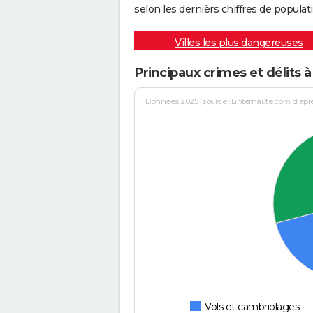
selon les dernièrs chiffres de populati
Villes les plus dangereuses
Principaux crimes et délits
Données 2025 (source : Linternaute.com d'après 
Vols et cambriolages