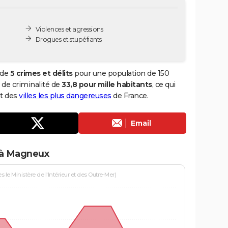
Violences et agressions
Drogues et stupéfiants
 de
5 crimes et délits
pour une population de 150
x de criminalité de
33,8 pour mille habitants
, ce qui
t des
villes les plus dangereuses
de France.
Email
 à Magneux
le Ministère de l'Intérieur et des Outre-Mer)