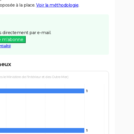
posée à la place.
Voir la méthodologie
.
 directement par e-mail.
e m'abonne
tialité
neux
le Ministère de l'Intérieur et des Outre-Mer)
1
1