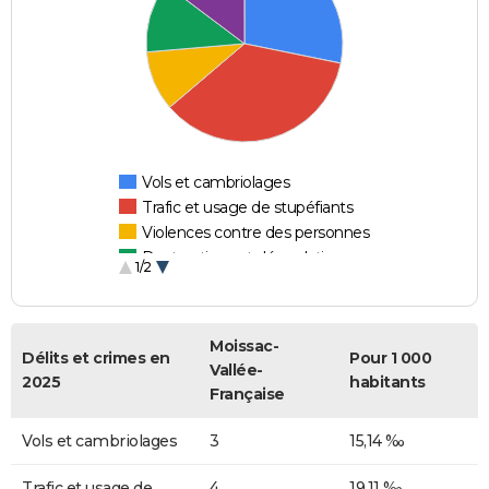
Vols et cambriolages
Trafic et usage de stupéfiants
Violences contre des personnes
Destructions et dégradations
1/2
Escroqueries et fraudes
Moissac-
Délits et crimes en
Pour 1 000
Vallée-
2025
habitants
Française
Vols et cambriolages
3
15,14 ‰
Trafic et usage de
4
19,11 ‰