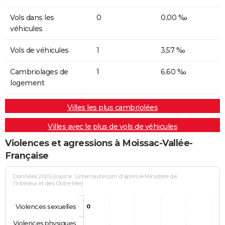
Vols dans les
0
0,00 ‰
véhicules
Vols de véhicules
1
3,57 ‰
Cambriolages de
1
6,60 ‰
logement
Villes les plus cambriolées
Villes avec le plus de vols de véhicules
Violences et agressions à Moissac-Vallée-
Française
Données 2025 (source : Linternaute.com d'après le Ministère de
l'Intérieur et des Outre-Mer)
Violences sexuelles
0
Violences physiques