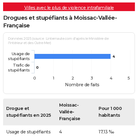
Villes avec le plus de violence intrafamiliale
Drogues et stupéfiants à Moissac-Vallée-
Française
Données 2025 (source : Linternaute.com d'après le Ministère de
l'Intérieur et des Outre-Mer)
Usage de
4
stupéfiants
Trafic de
0
stupéfiants
0
1
2
3
4
5
Nombre de faits
Moissac-
Drogue et
Pour 1 000
Vallée-
stupéfiants en 2025
habitants
Française
Usage de stupéfiants
4
17,13 ‰