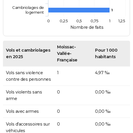
Cambriolages de
1
logement
0
0,25
0,5
0,75
1
1,25
Nombre de faits
Moissac-
Vols et cambriolages
Pour 1 000
Vallée-
en 2025
habitants
Française
Vols sans violence
1
4,97 ‰
contre des personnes
Vols violents sans
0
0,00 ‰
arme
Vols avec armes
0
0,00 ‰
Vols d'accessoires sur
0
0,00 ‰
véhicules