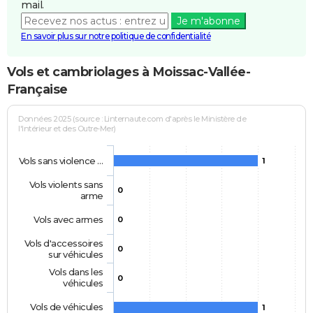
mail.
Je m'abonne
En savoir plus sur notre politique de confidentialité
Vols et cambriolages à Moissac-Vallée-
Française
Données 2025 (source : Linternaute.com d'après le Ministère de
l'Intérieur et des Outre-Mer)
Vols sans violence …
1
Vols violents sans
0
arme
Vols avec armes
0
Vols d'accessoires
0
sur véhicules
Vols dans les
0
véhicules
Vols de véhicules
1