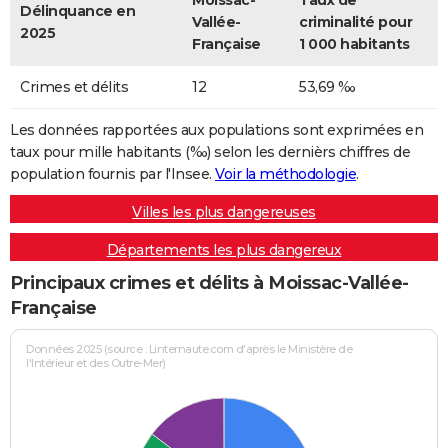
Moissac-
Taux de
Délinquance en
Vallée-
criminalité pour
2025
Française
1 000 habitants
Crimes et délits
12
53,69 ‰
Les données rapportées aux populations sont exprimées en
taux pour mille habitants (‰) selon les dernièrs chiffres de
population fournis par l'Insee.
Voir la méthodologie
.
Villes les plus dangereuses
Départements les plus dangereux
Principaux crimes et délits à Moissac-Vallée-
Française
Données 2025 (source : Linternaute.com d'après le Ministère de
l'Intérieur et des Outre-Mer)