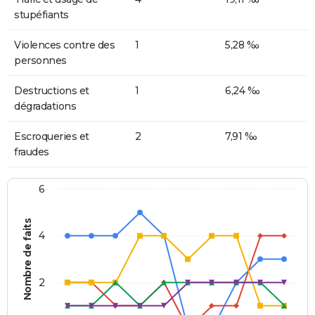
stupéfiants
Violences contre des
1
5,28 ‰
personnes
Destructions et
1
6,24 ‰
dégradations
Escroqueries et
2
7,91 ‰
fraudes
6
Nombre de faits
4
2