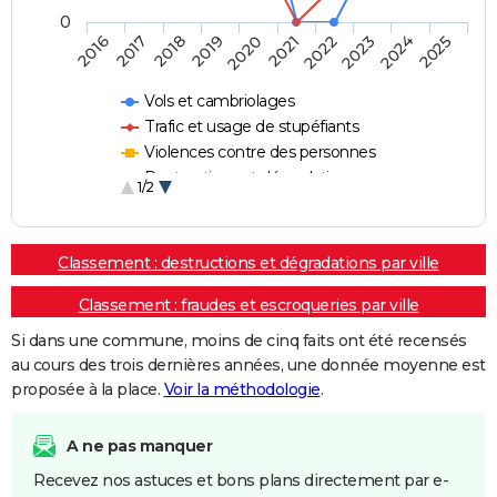
0
2018
2023
2019
2024
2020
2025
2016
2021
2017
2022
Vols et cambriolages
Trafic et usage de stupéfiants
Violences contre des personnes
Destructions et dégradations
1/2
Escroqueries et fraudes
Classement : destructions et dégradations par ville
Classement : fraudes et escroqueries par ville
Si dans une commune, moins de cinq faits ont été recensés
au cours des trois dernières années, une donnée moyenne est
proposée à la place.
Voir la méthodologie
.
A ne pas manquer
Recevez nos astuces et bons plans directement par e-