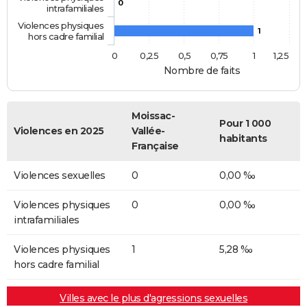
0
intrafamiliales
Violences physiques
1
hors cadre familial
0
0,25
0,5
0,75
1
1,25
Nombre de faits
Moissac-
Pour 1 000
Violences en 2025
Vallée-
habitants
Française
Violences sexuelles
0
0,00 ‰
Violences physiques
0
0,00 ‰
intrafamiliales
Violences physiques
1
5,28 ‰
hors cadre familial
Villes avec le plus d'agressions sexuelles