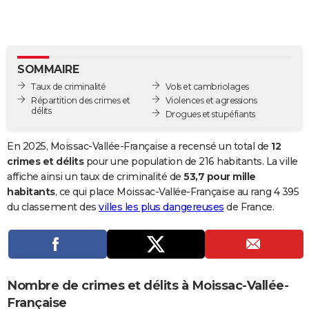
City break
Voyage de noces
Climat
Destinations
Voyage nature
Forum
+
PHOTO
GUIDES D'ACHAT
SOMMAIRE
BONS PLANS
Taux de criminalité
Vols et cambriolages
CARTE DE VOEUX
Répartition des crimes et
Violences et agressions
délits
Drogues et stupéfiants
Carte Bonne année
Carte Pâques
Carte de Noël
Carte Saint-Valentin
Carte d'anniversaire
DICTIONNAIRE
En 2025, Moissac-Vallée-Française a recensé un total de
12
Biographies
Expressions
Dictionnaire
Citations
Proverbes
PROGRAMME TV
crimes et délits
pour une population de 216 habitants. La ville
affiche ainsi un taux de criminalité de
53,7 pour mille
COPAINS D'AVANT
habitants
, ce qui place Moissac-Vallée-Française au rang 4 395
du classement des
villes les plus dangereuses
de France.
Se connecter
Collèges
Universités
Service militaire
S'inscrire
Lycées
Primaires
Entreprises
Avis de recherche
AVIS DE DÉCÈS
FORUM
Lifestyle
Sport
Television
Cinema
Bricolage
Culture
Auto
Voyage
Nombre de crimes et délits à Moissac-Vallée-
Française