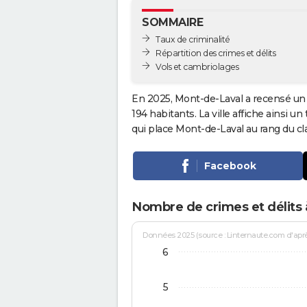
SOMMAIRE
Taux de criminalité
Répartition des crimes et délits
Vols et cambriolages
En 2025, Mont-de-Laval a recensé un 
194 habitants. La ville affiche ainsi un
qui place Mont-de-Laval au rang du 
Facebook
Nombre de crimes et délits
Données 2025 (source : Linternaute.com d'après 
6
5