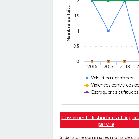
2
Nombre de faits
1,5
1
0,5
0
2016
2017
2018
2
Vols et cambriolages
Violences contre des p
Escroqueries et fraudes
Classement : destructions et dégrad
par ville
Si dans une commune, moins de cinq f