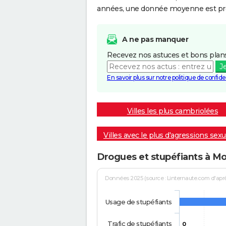
années, une donnée moyenne est pro
A ne pas manquer
Recevez nos astuces et bons plans
J
En savoir plus sur notre politique de confiden
Villes les plus cambriolées
Villes avec le plus d'agressions sexu
Drogues et stupéfiants à M
Données 2025 (source : Linternaute.com d'après 
Usage de stupéfiants
Trafic de stupéfiants
0