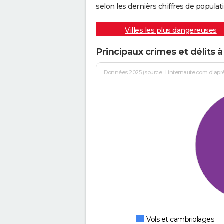
selon les dernièrs chiffres de populati
Villes les plus dangereuses
Principaux crimes et délits 
Données 2025 (source : Linternaute.com d'après 
Vols et cambriolages