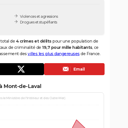
Violences et agressions
Drogues et stupéfiants
total de
4 crimes et délits
pour une population de
 taux de criminalité de
19,7 pour mille habitants
, ce
classement des
villes les plus dangereuses
de France.
Email
 à Mont-de-Laval
le Ministère de l'Intérieur et des Outre-Mer)