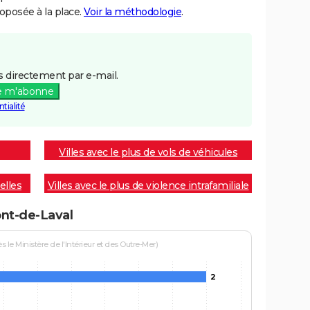
posée à la place.
Voir la méthodologie
.
 directement par e-mail.
e m'abonne
tialité
Villes avec le plus de vols de véhicules
elles
Villes avec le plus de violence intrafamiliale
ont-de-Laval
le Ministère de l'Intérieur et des Outre-Mer)
2