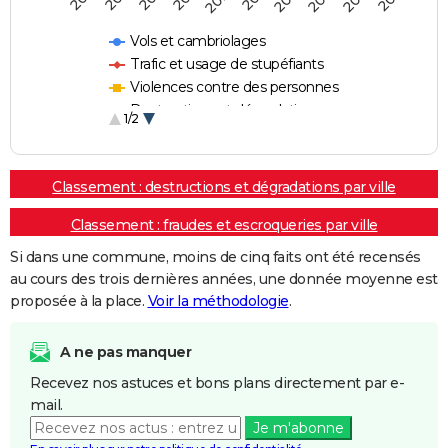
Vols et cambriolages
Trafic et usage de stupéfiants
Violences contre des personnes
Destructions et dégradations
1/2
Escroqueries et fraudes
Classement : destructions et dégradations par ville
Classement : fraudes et escroqueries par ville
Si dans une commune, moins de cinq faits ont été recensés
au cours des trois dernières années, une donnée moyenne est
proposée à la place.
Voir la méthodologie
.
A ne pas manquer
Recevez nos astuces et bons plans directement par e-
mail.
Je m'abonne