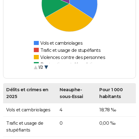
Vols et cambriolages
Trafic et usage de stupéfiants
Violences contre des personnes
Destructions et dégradations
1/2
Escroqueries et fraudes
Délits et crimes en
Neauphe-
Pour 1 000
2025
sous-Essai
habitants
Vols et cambriolages
4
18,78 ‰
Trafic et usage de
0
0,00 ‰
stupéfiants