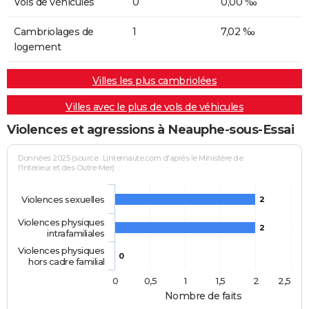
Vols de véhicules
0
0,00 ‰
Cambriolages de
1
7,02 ‰
logement
Villes les plus cambriolées
Villes avec le plus de vols de véhicules
Violences et agressions à Neauphe-sous-Essai
Données 2025 (source : Linternaute.com d'après le Ministère de
l'Intérieur et des Outre-Mer)
Violences sexuelles
2
Violences physiques
2
intrafamiliales
Violences physiques
0
hors cadre familial
0
0,5
1
1,5
2
2,5
Nombre de faits