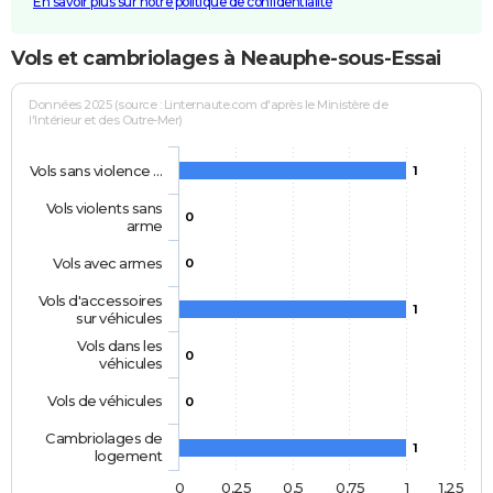
En savoir plus sur notre politique de confidentialité
Vols et cambriolages à Neauphe-sous-Essai
Données 2025 (source : Linternaute.com d'après le Ministère de
l'Intérieur et des Outre-Mer)
Vols sans violence …
1
Vols violents sans
0
arme
Vols avec armes
0
Vols d'accessoires
1
sur véhicules
Vols dans les
0
véhicules
Vols de véhicules
0
Cambriolages de
1
logement
0
0,25
0,5
0,75
1
1,25