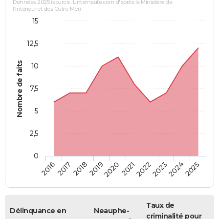
Données 2025 (source : Linternaute.com d'après le Ministère de
l'Intérieur et des Outre-Mer)
15
12,5
Nombre de faits
10
7,5
5
2,5
0
2018
2023
2019
2024
2020
2025
2016
2021
2017
2022
Taux de
Délinquance en
Neauphe-
criminalité pour