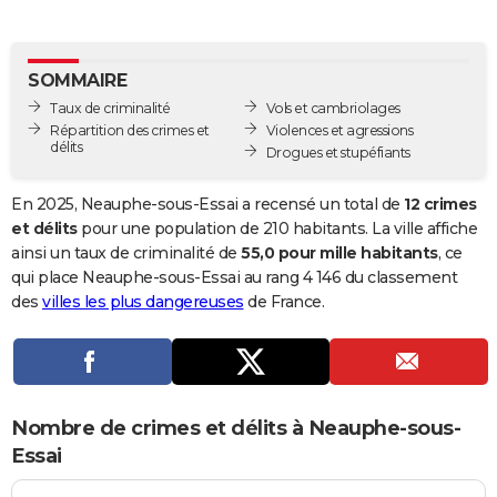
City break
Voyage de noces
Climat
Destinations
Voyage nature
Forum
+
PHOTO
GUIDES D'ACHAT
SOMMAIRE
Taux de criminalité
Vols et cambriolages
BONS PLANS
Répartition des crimes et
Violences et agressions
délits
Drogues et stupéfiants
CARTE DE VOEUX
Carte Bonne année
Carte Pâques
Carte de Noël
Carte Saint-Valentin
Carte d'anniversaire
En 2025, Neauphe-sous-Essai a recensé un total de
12 crimes
DICTIONNAIRE
et délits
pour une population de 210 habitants. La ville affiche
Biographies
Expressions
Dictionnaire
Citations
Proverbes
ainsi un taux de criminalité de
55,0 pour mille habitants
, ce
PROGRAMME TV
qui place Neauphe-sous-Essai au rang 4 146 du classement
COPAINS D'AVANT
des
villes les plus dangereuses
de France.
Se connecter
Collèges
Universités
Service militaire
S'inscrire
Lycées
Primaires
Entreprises
Avis de recherche
AVIS DE DÉCÈS
FORUM
Nombre de crimes et délits à Neauphe-sous-
Lifestyle
Sport
Television
Cinema
Bricolage
Culture
Auto
Voyage
Essai