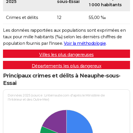
2025
sous-Essai
1 000 habitants
Crimes et délits
12
55,00 ‰
Les données rapportées aux populations sont exprimées en
taux pour mille habitants (‰) selon les dernièrs chiffres de
population fournis par l'Insee.
Voir la méthodologie
.
Villes les plus dangereuses
Départements les plus dangereux
Principaux crimes et délits à Neauphe-sous-
Essai
Données 2025 (source : Linternaute.com d'après le Ministère de
l'Intérieur et des Outre-Mer)