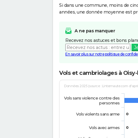
Si dans une commune, moins de cinq f
années, une donnée moyenne est pro
A ne pas manquer
Recevez nos astuces et bons plans
J
En savoir plus sur notre politique de confiden
Vols et cambriolages à Oisy-
Données 2025 (source : Linternaute.com d'après 
Vols sans violence contre des
personnes
Vols violents sans arme
0
Vols avec armes
0