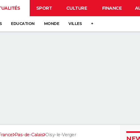
TUALITÉS
SPORT
CULTURE
FINANCE
A
S
EDUCATION
MONDE
VILLES
+
France
Pas-de-Calais
Oisy-le-Verger
NEW