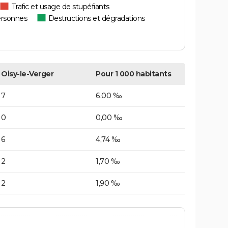
Trafic et usage de stupéfiants
ersonnes
Destructions et dégradations
Oisy-le-Verger
Pour 1 000 habitants
7
6,00 ‰
0
0,00 ‰
6
4,74 ‰
2
1,70 ‰
2
1,90 ‰