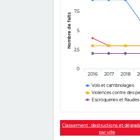
7,5
Nombre de faits
5
2,5
0
2016
2017
2018
2
Vols et cambriolages
Violences contre des p
Escroqueries et fraudes
Classement : destructions et dégrad
par ville