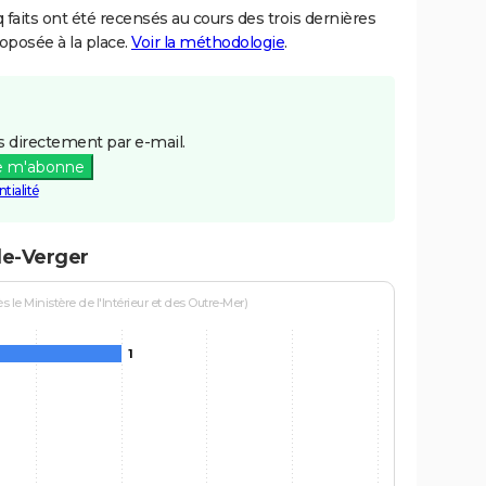
aits ont été recensés au cours des trois dernières
posée à la place.
Voir la méthodologie
.
 directement par e-mail.
e m'abonne
tialité
le-Verger
le Ministère de l'Intérieur et des Outre-Mer)
1