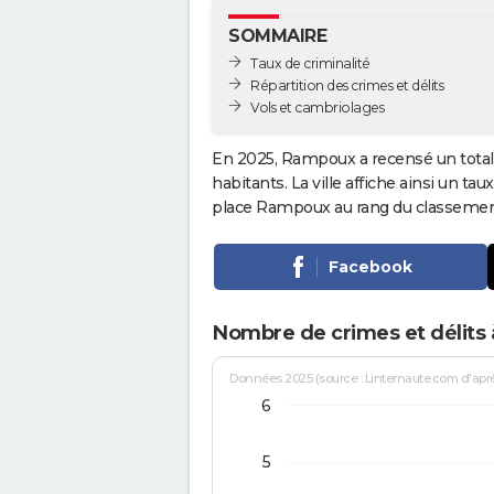
SOMMAIRE
Taux de criminalité
Répartition des crimes et délits
Vols et cambriolages
En 2025, Rampoux a recensé un tota
habitants. La ville affiche ainsi un tau
place Rampoux au rang du classeme
Facebook
Nombre de crimes et délits
Données 2025 (source : Linternaute.com d'après 
6
5