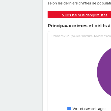
selon les dernièrs chiffres de populati
Villes les plus dangereuses
Principaux crimes et délits
Données 2025 (source : Linternaute.com d'après 
Vols et cambriolages