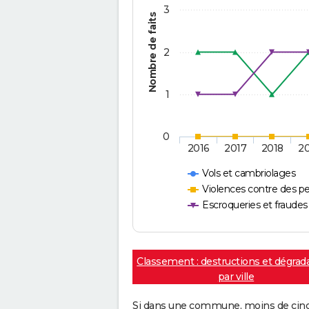
3
Nombre de faits
2
1
0
2016
2017
2018
2
Vols et cambriolages
Violences contre des p
Escroqueries et fraudes
Classement : destructions et dégrad
par ville
Si dans une commune, moins de cinq f