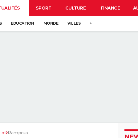
TUALITÉS
SPORT
CULTURE
FINANCE
A
S
EDUCATION
MONDE
VILLES
+
Lot
Rampoux
NEW