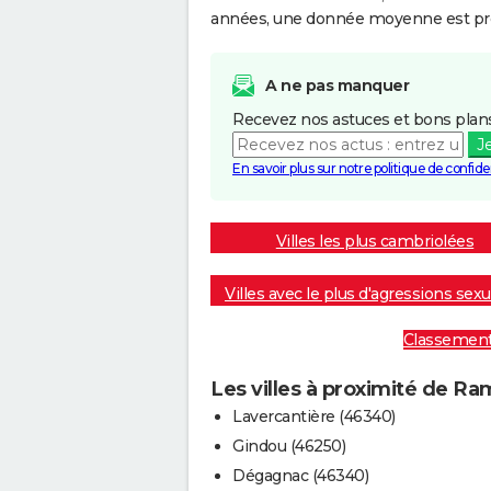
années, une donnée moyenne est pro
A ne pas manquer
Recevez nos astuces et bons plans
J
En savoir plus sur notre politique de confiden
Villes les plus cambriolées
Villes avec le plus d'agressions sexu
Classement :
Les villes à proximité de R
Lavercantière (46340)
Gindou (46250)
Dégagnac (46340)