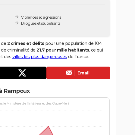
Violences et agressions
Drogues et stupéfiants
l de
2 crimes et délits
pour une population de 104
x de criminalité de
21,7 pour mille habitants
, ce qui
nt des
villes les plus dangereuses
de France.
Email
 à Rampoux
le Ministère de l'Intérieur et des Outre-Mer)