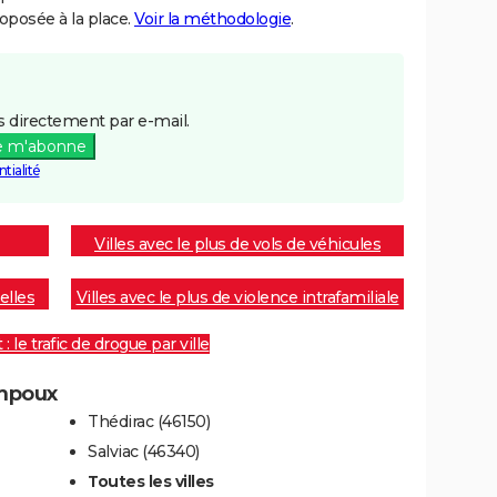
posée à la place.
Voir la méthodologie
.
 directement par e-mail.
e m'abonne
tialité
Villes avec le plus de vols de véhicules
elles
Villes avec le plus de violence intrafamiliale
 le trafic de drogue par ville
ampoux
Thédirac (46150)
Salviac (46340)
Toutes les villes