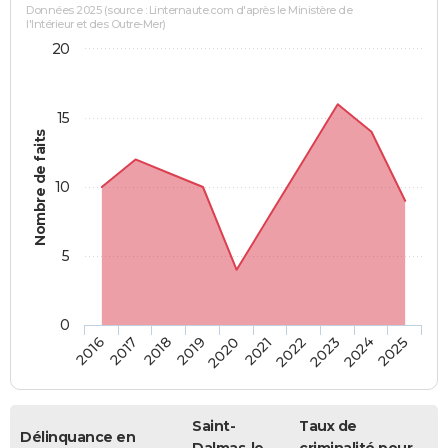
Données 2025 (source : Linternaute.com d'après le Ministère de
l'Intérieur et des Outre-Mer)
20
15
Nombre de faits
10
5
0
2018
2023
2017
2022
2016
2021
2020
2025
2019
2024
Saint-
Taux de
Délinquance en