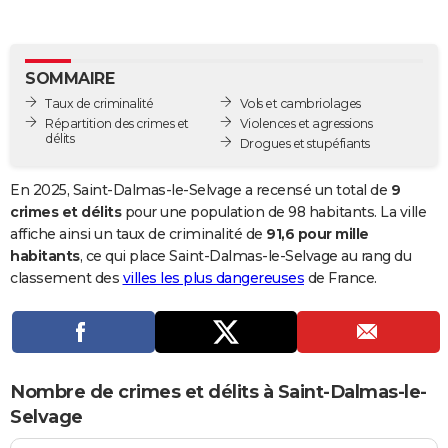
City break
Voyage de noces
Climat
Destinations
Voyage nature
Forum
+
PHOTO
GUIDES D'ACHAT
SOMMAIRE
Taux de criminalité
Vols et cambriolages
BONS PLANS
Répartition des crimes et
Violences et agressions
délits
Drogues et stupéfiants
CARTE DE VOEUX
Carte Bonne année
Carte Pâques
Carte de Noël
Carte Saint-Valentin
Carte d'anniversaire
DICTIONNAIRE
En 2025, Saint-Dalmas-le-Selvage a recensé un total de
9
crimes et délits
pour une population de 98 habitants. La ville
Biographies
Expressions
Dictionnaire
Citations
Proverbes
PROGRAMME TV
affiche ainsi un taux de criminalité de
91,6 pour mille
habitants
, ce qui place Saint-Dalmas-le-Selvage au rang du
COPAINS D'AVANT
classement des
villes les plus dangereuses
de France.
Se connecter
Collèges
Universités
Service militaire
S'inscrire
Lycées
Primaires
Entreprises
Avis de recherche
AVIS DE DÉCÈS
FORUM
Lifestyle
Sport
Television
Cinema
Bricolage
Culture
Auto
Voyage
Nombre de crimes et délits à Saint-Dalmas-le-
Selvage