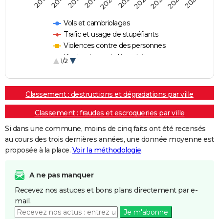
2018
2023
2019
2024
2020
2025
2016
2021
2017
2022
Vols et cambriolages
Trafic et usage de stupéfiants
Violences contre des personnes
Destructions et dégradations
1/2
Escroqueries et fraudes
Classement : destructions et dégradations par ville
Classement : fraudes et escroqueries par ville
Si dans une commune, moins de cinq faits ont été recensés
au cours des trois dernières années, une donnée moyenne est
proposée à la place.
Voir la méthodologie
.
A ne pas manquer
Recevez nos astuces et bons plans directement par e-
mail.
Je m'abonne