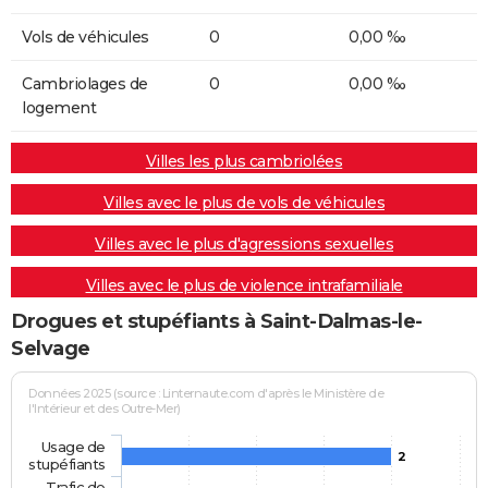
Vols de véhicules
0
0,00 ‰
Cambriolages de
0
0,00 ‰
logement
Villes les plus cambriolées
Villes avec le plus de vols de véhicules
Villes avec le plus d'agressions sexuelles
Villes avec le plus de violence intrafamiliale
Drogues et stupéfiants à Saint-Dalmas-le-
Selvage
Données 2025 (source : Linternaute.com d'après le Ministère de
l'Intérieur et des Outre-Mer)
Usage de
2
stupéfiants
Trafic de