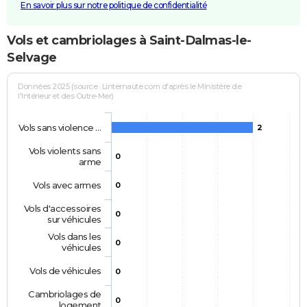
En savoir plus sur notre politique de confidentialité
Vols et cambriolages à Saint-Dalmas-le-
Selvage
Données 2025 (source : Linternaute.com d'après le Ministère de
l'Intérieur et des Outre-Mer)
Vols sans violence …
2
Vols violents sans
0
arme
Vols avec armes
0
Vols d'accessoires
0
sur véhicules
Vols dans les
0
véhicules
Vols de véhicules
0
Cambriolages de
0
logement