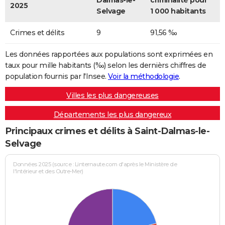
Dalmas-le-
criminalité pour
2025
Selvage
1 000 habitants
Crimes et délits
9
91,56 ‰
Les données rapportées aux populations sont exprimées en
taux pour mille habitants (‰) selon les dernièrs chiffres de
population fournis par l'Insee.
Voir la méthodologie
.
Villes les plus dangereuses
Départements les plus dangereux
Principaux crimes et délits à Saint-Dalmas-le-
Selvage
Données 2025 (source : Linternaute.com d'après le Ministère de
l'Intérieur et des Outre-Mer)