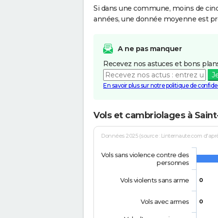
Si dans une commune, moins de cinq f
années, une donnée moyenne est pro
A ne pas manquer
Recevez nos astuces et bons plans
J
En savoir plus sur notre politique de confiden
Vols et cambriolages à Sain
Données 2025 (source : Linternaute.com d'après 
Vols sans violence contre des
personnes
Vols violents sans arme
0
Vols avec armes
0