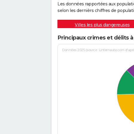
Les données rapportées aux populati
selon les dernièrs chiffres de populati
Villes les plus dangereuses
Principaux crimes et délits 
Données 2025 (source : Linternaute.com d'après 