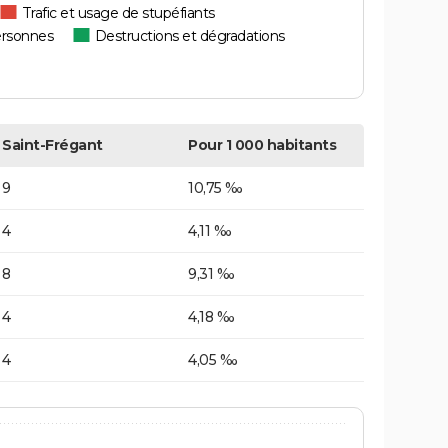
Trafic et usage de stupéfiants
ersonnes
Destructions et dégradations
Saint-Frégant
Pour 1 000 habitants
9
10,75 ‰
4
4,11 ‰
8
9,31 ‰
4
4,18 ‰
4
4,05 ‰