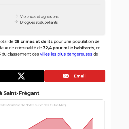
Violences et agressions
Drogues et stupéfiants
total de
28 crimes et délits
pour une population de
n taux de criminalité de
32,4 pour mille habitants
, ce
36 du classement des
villes les plus dangereuses
de
Email
à Saint-Frégant
le Ministère de l'Intérieur et des Outre-Mer)