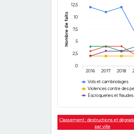
12,5
Nombre de faits
10
7,5
5
2,5
0
2016
2017
2018
Vols et cambriolages
Violences contre des p
Escroqueries et fraudes
Classement : destructions et dégrad
par ville