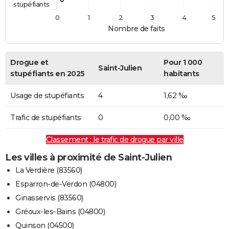
stupéfiants
0
1
2
3
4
5
Nombre de faits
Drogue et
Pour 1 000
Saint-Julien
stupéfiants en 2025
habitants
Usage de stupéfiants
4
1,62 ‰
Trafic de stupéfiants
0
0,00 ‰
Classement : le trafic de drogue par ville
Les villes à proximité de Saint-Julien
La Verdière (83560)
Esparron-de-Verdon (04800)
Ginasservis (83560)
Gréoux-les-Bains (04800)
Quinson (04500)