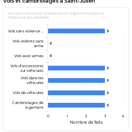
Vols et cambriolages à Saint-Julien
Données 2025 (source : Linternaute.com d'après le Ministère de
l'Intérieur et des Outre-Mer)
Vols sans violence …
3
Vols violents sans
0
arme
Vols avec armes
0
Vols d'accessoires
3
sur véhicules
Vols dans les
3
véhicules
Vols de véhicules
3
Cambriolages de
3
logement
0
1
2
3
4
Nombre de faits