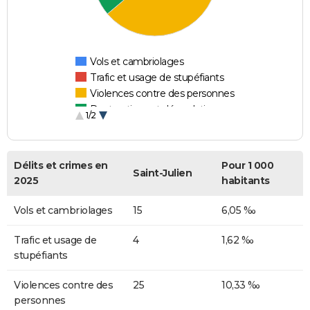
Vols et cambriolages
Trafic et usage de stupéfiants
Violences contre des personnes
Destructions et dégradations
1/2
Escroqueries et fraudes
Délits et crimes en
Pour 1 000
Saint-Julien
2025
habitants
Vols et cambriolages
15
6,05 ‰
Trafic et usage de
4
1,62 ‰
stupéfiants
Violences contre des
25
10,33 ‰
personnes