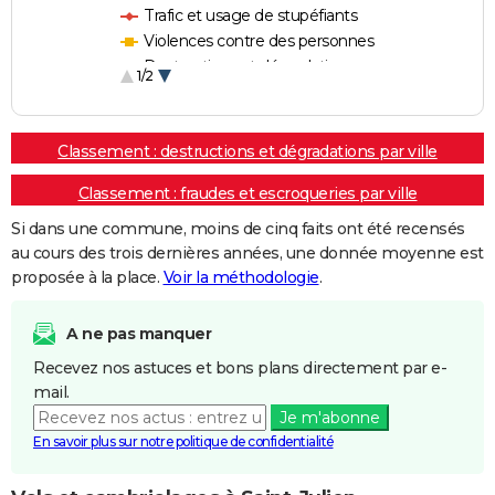
Trafic et usage de stupéfiants
Violences contre des personnes
Destructions et dégradations
1/2
Escroqueries et fraudes
Classement : destructions et dégradations par ville
Classement : fraudes et escroqueries par ville
Si dans une commune, moins de cinq faits ont été recensés
au cours des trois dernières années, une donnée moyenne est
proposée à la place.
Voir la méthodologie
.
A ne pas manquer
Recevez nos astuces et bons plans directement par e-
mail.
Je m'abonne
En savoir plus sur notre politique de confidentialité