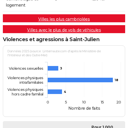
logement
Villes les plus cambriolées
Villes avec le plus de vols de véhicules
Violences et agressions à Saint-Julien
Données 2025 (source : Linternaute.com d'après le Ministère de
l'Intérieur et des Outre-Mer)
Violences sexuelles
3
Violences physiques
18
intrafamiliales
Violences physiques
4
hors cadre familial
0
5
10
15
20
Nombre de faits
Pour 1 000