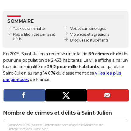
City break
Voyage de noces
Climat
Destinations
Voyage nature
Forum
+
PHOTO
GUIDES D'ACHAT
SOMMAIRE
Taux de criminalité
Vols et cambriolages
BONS PLANS
Répartition des crimes et
Violences et agressions
délits
Drogues et stupéfiants
CARTE DE VOEUX
Carte Bonne année
Carte Pâques
Carte de Noël
Carte Saint-Valentin
Carte d'anniversaire
En 2025, Saint-Julien a recensé un total de
69 crimes et délits
DICTIONNAIRE
pour une population de 2 453 habitants. La ville affiche ainsi un
Biographies
Expressions
Dictionnaire
Citations
Proverbes
taux de criminalité de
28,2 pour mille habitants
, ce qui place
PROGRAMME TV
Saint-Julien au rang 14 674 du classement des
villes les plus
COPAINS D'AVANT
dangereuses
de France.
Se connecter
Collèges
Universités
Service militaire
S'inscrire
Lycées
Primaires
Entreprises
Avis de recherche
AVIS DE DÉCÈS
FORUM
Nombre de crimes et délits à Saint-Julien
Lifestyle
Sport
Television
Cinema
Bricolage
Culture
Auto
Voyage
Données 2025 (source : Linternaute.com d'après le Ministère de
l'Intérieur et des Outre-Mer)