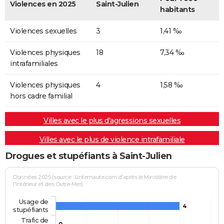
Violences en 2025
Saint-Julien
habitants
Violences sexuelles
3
1,41 ‰
Violences physiques
18
7,34 ‰
intrafamiliales
Violences physiques
4
1,58 ‰
hors cadre familial
Villes avec le plus d'agressions sexuelles
Villes avec le plus de violence intrafamiliale
Drogues et stupéfiants à Saint-Julien
Données 2025 (source : Linternaute.com d'après le Ministère de
l'Intérieur et des Outre-Mer)
Usage de
4
stupéfiants
Trafic de
0