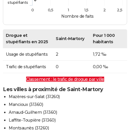
stupéfiants
0
0,5
1
1,5
2
2,5
Nombre de faits
Drogue et
Pour 1 000
Saint-Martory
stupéfiants en 2025
habitants
Usage de stupéfiants
2
1,72 ‰
Trafic de stupéfiants
0
0,00 ‰
Classement : le trafic de drogue par ville
Les villes à proximité de Saint-Martory
Mazères-sur-Salat (31260)
Mancioux (31360)
Arnaud-Guilhem (31360)
Laffite-Toupière (31360)
Montsaunès (31260)