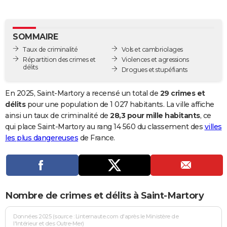
City break
Voyage de noces
Climat
Destinations
Voyage nature
Forum
+
PHOTO
GUIDES D'ACHAT
SOMMAIRE
Taux de criminalité
Vols et cambriolages
BONS PLANS
Répartition des crimes et
Violences et agressions
délits
Drogues et stupéfiants
CARTE DE VOEUX
Carte Bonne année
Carte Pâques
Carte de Noël
Carte Saint-Valentin
Carte d'anniversaire
En 2025, Saint-Martory a recensé un total de
29 crimes et
DICTIONNAIRE
délits
pour une population de 1 027 habitants. La ville affiche
Biographies
Expressions
Dictionnaire
Citations
Proverbes
ainsi un taux de criminalité de
28,3 pour mille habitants
, ce
PROGRAMME TV
qui place Saint-Martory au rang 14 560 du classement des
villes
COPAINS D'AVANT
les plus dangereuses
de France.
Se connecter
Collèges
Universités
Service militaire
S'inscrire
Lycées
Primaires
Entreprises
Avis de recherche
AVIS DE DÉCÈS
FORUM
Nombre de crimes et délits à Saint-Martory
Lifestyle
Sport
Television
Cinema
Bricolage
Culture
Auto
Voyage
Données 2025 (source : Linternaute.com d'après le Ministère de
l'Intérieur et des Outre-Mer)