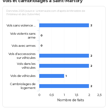
Vols et cambriolages à Saint-Martory
Données 2025 (source : Linternaute.com d'après le Ministère de
l'Intérieur et des Outre-Mer)
Vols sans violence …
2
Vols violents sans
0
arme
Vols avec armes
0
Vols d'accessoires
2
sur véhicules
Vols dans les
2
véhicules
Vols de véhicules
1
Cambriolages de
2
logement
0
0,5
1
1,5
2
2,5
Nombre de faits