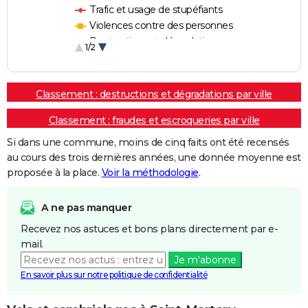
Trafic et usage de stupéfiants
Violences contre des personnes
Destructions et dégradations
1/2
Escroqueries et fraudes
Classement : destructions et dégradations par ville
Classement : fraudes et escroqueries par ville
Si dans une commune, moins de cinq faits ont été recensés
au cours des trois dernières années, une donnée moyenne est
proposée à la place.
Voir la méthodologie
.
A ne pas manquer
Recevez nos astuces et bons plans directement par e-
mail.
Je m'abonne
En savoir plus sur notre politique de confidentialité