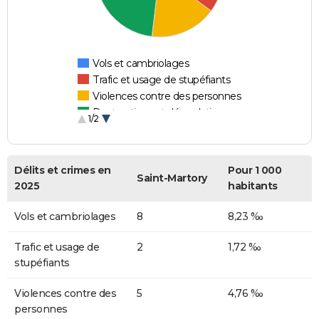
Vols et cambriolages
Trafic et usage de stupéfiants
Violences contre des personnes
Destructions et dégradations
1/2
Escroqueries et fraudes
Délits et crimes en
Pour 1 000
Saint-Martory
2025
habitants
Vols et cambriolages
8
8,23 ‰
Trafic et usage de
2
1,72 ‰
stupéfiants
Violences contre des
5
4,76 ‰
personnes