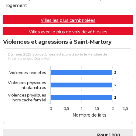
logement
Villes les plus cambriolées
Villes avec le plus de vols de véhicules
Violences et agressions à Saint-Martory
Données 2025 (source : Linternaute.com d'après le Ministère de
l'Intérieur et des Outre-Mer)
Violences sexuelles
2
Violences physiques
2
intrafamiliales
Violences physiques
2
hors cadre familial
0
0,5
1
1,5
2
2,5
Nombre de faits
Pour 1 000