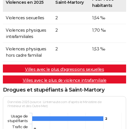
Violences en 2025
Saint-Martory
habitants
Violences sexuelles
2
1,54 ‰
Violences physiques
2
1,70 ‰
intrafamiliales
Violences physiques
2
1,53 ‰
hors cadre familial
Villes avec le plus d'agressions sexuelles
Villes avec le plus de violence intrafamiliale
Drogues et stupéfiants à Saint-Martory
Données 2025 (source : Linternaute.com d'après le Ministère de
l'Intérieur et des Outre-Mer)
Usage de
2
stupéfiants
Trafic de
0