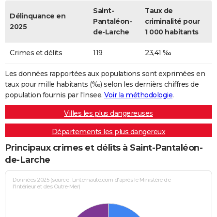
Saint-
Taux de
Délinquance en
Pantaléon-
criminalité pour
2025
de-Larche
1 000 habitants
Crimes et délits
119
23,41 ‰
Les données rapportées aux populations sont exprimées en
taux pour mille habitants (‰) selon les dernièrs chiffres de
population fournis par l'Insee.
Voir la méthodologie
.
Villes les plus dangereuses
Départements les plus dangereux
Principaux crimes et délits à Saint-Pantaléon-
de-Larche
Données 2025 (source : Linternaute.com d'après le Ministère de
l'Intérieur et des Outre-Mer)