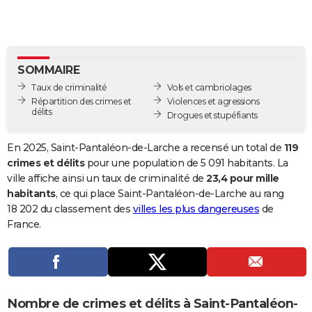
City break
Voyage de noces
Climat
Destinations
Voyage nature
Forum
+
PHOTO
GUIDES D'ACHAT
SOMMAIRE
BONS PLANS
Taux de criminalité
Vols et cambriolages
CARTE DE VOEUX
Répartition des crimes et
Violences et agressions
délits
Drogues et stupéfiants
Carte Bonne année
Carte Pâques
Carte de Noël
Carte Saint-Valentin
Carte d'anniversaire
DICTIONNAIRE
En 2025, Saint-Pantaléon-de-Larche a recensé un total de
119
Biographies
Expressions
Dictionnaire
Citations
Proverbes
PROGRAMME TV
crimes et délits
pour une population de 5 091 habitants. La
ville affiche ainsi un taux de criminalité de
23,4 pour mille
COPAINS D'AVANT
habitants
, ce qui place Saint-Pantaléon-de-Larche au rang
18 202 du classement des
villes les plus dangereuses
de
Se connecter
Collèges
Universités
Service militaire
S'inscrire
Lycées
Primaires
Entreprises
Avis de recherche
AVIS DE DÉCÈS
France.
FORUM
Lifestyle
Sport
Television
Cinema
Bricolage
Culture
Auto
Voyage
Nombre de crimes et délits à Saint-Pantaléon-