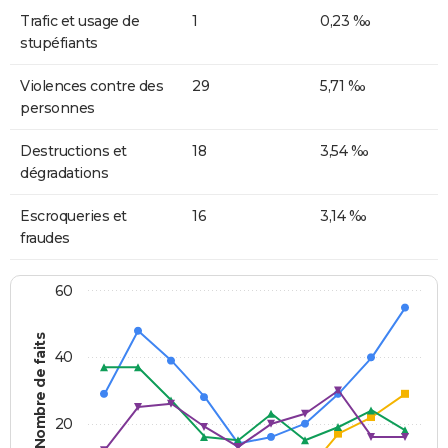
Trafic et usage de
1
0,23 ‰
stupéfiants
Violences contre des
29
5,71 ‰
personnes
Destructions et
18
3,54 ‰
dégradations
Escroqueries et
16
3,14 ‰
fraudes
60
Nombre de faits
40
20