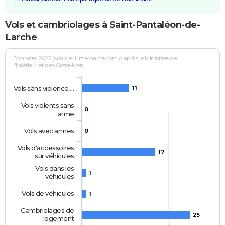
Vols et cambriolages à Saint-Pantaléon-de-
Larche
Données 2025 (source : Linternaute.com d'après le Ministère de
l'Intérieur et des Outre-Mer)
Vols sans violence …
11
Vols violents sans
0
arme
Vols avec armes
0
Vols d'accessoires
17
sur véhicules
Vols dans les
1
véhicules
Vols de véhicules
1
Cambriolages de
25
logement