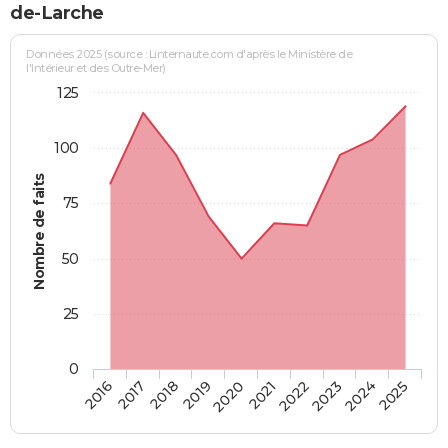
de-Larche
Données 2025 (source : Linternaute.com d'après le Ministère de
l'Intérieur et des Outre-Mer)
125
100
Nombre de faits
75
50
25
0
2018
2023
2019
2024
2020
2025
2016
2021
2017
2022