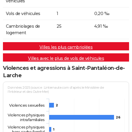
véhicules
Vols de véhicules
1
0,20 ‰
Cambriolages de
25
4,91 ‰
logement
Villes les plus cambriolées
Villes avec le plus de vols de véhicules
Violences et agressions à Saint-Pantaléon-de-
Larche
Données 2025 (source : Linternaute.com d'après le Ministère de
l'Intérieur et des Outre-Mer)
Violences sexuelles
2
Violences physiques
26
intrafamiliales
Violences physiques
1
hors cadre familial