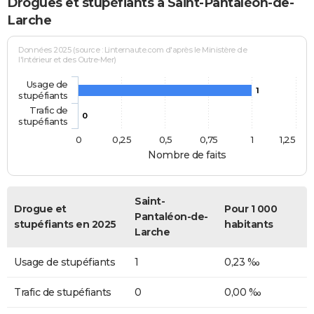
Drogues et stupéfiants à Saint-Pantaléon-de-
Larche
Données 2025 (source : Linternaute.com d'après le Ministère de
l'Intérieur et des Outre-Mer)
Usage de
1
stupéfiants
Trafic de
0
stupéfiants
0
0,25
0,5
0,75
1
1,25
Nombre de faits
Saint-
Drogue et
Pour 1 000
Pantaléon-de-
stupéfiants en 2025
habitants
Larche
Usage de stupéfiants
1
0,23 ‰
Trafic de stupéfiants
0
0,00 ‰