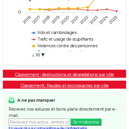
0
2018
2023
2020
2025
2017
2022
2019
2024
2016
2021
Vols et cambriolages
Trafic et usage de stupéfiants
Violences contre des personnes
Destructions et dégradations
1/2
Escroqueries et fraudes
Classement : destructions et dégradations par ville
Classement : fraudes et escroqueries par ville
A ne pas manquer
Recevez nos astuces et bons plans directement par e-
mail.
Je m'abonne
En savoir plus sur notre politique de confidentialité