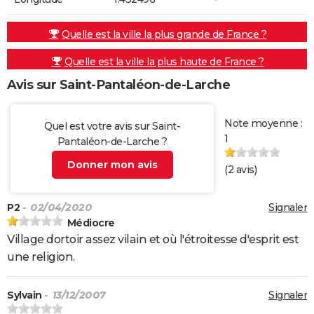
Quelle est la ville la plus grande de France ?
Quelle est la ville la plus haute de France ?
Avis sur Saint-Pantaléon-de-Larche
Note moyenne :
Quel est votre avis sur Saint-
1
Pantaléon-de-Larche ?
Donner mon avis
(
2
avis)
P2
- 02/04/2020
Signaler
Médiocre
Village dortoir assez vilain et où l'étroitesse d'esprit est
une religion.
Sylvain
- 13/12/2007
Signaler