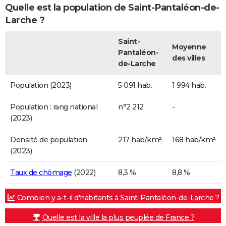
Quelle est la population de Saint-Pantaléon-de-
Larche ?
Saint-
Moyenne
Pantaléon-
des villes
de-Larche
Population (2023)
5 091 hab.
1 994 hab.
Population : rang national
n°2 212
-
(2023)
Densité de population
217 hab/km²
168 hab/km²
(2023)
Taux de chômage
(2022)
8,3 %
8,8 %
Combien y a-t-il d'habitants à Saint-Pantaléon-de-Larche ?
Quelle est la ville la plus peuplée de France ?