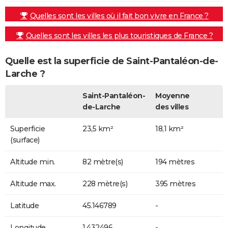
Quelles sont les villes où il fait bon vivre en France ?
Quelles sont les villes les plus touristiques de France ?
Quelle est la superficie de Saint-Pantaléon-de-
Larche ?
Saint-Pantaléon-
Moyenne
de-Larche
des villes
Superficie
23,5 km²
18,1 km²
(surface)
Altitude min.
82 mètre(s)
194 mètres
Altitude max.
228 mètre(s)
395 mètres
Latitude
45.146789
-
Longitude
1.432496
-