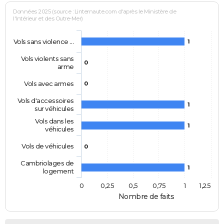
Données 2025 (source : Linternaute.com d'après le Ministère de
l'Intérieur et des Outre-Mer)
Vols sans violence …
1
Vols violents sans
0
arme
Vols avec armes
0
Vols d'accessoires
1
sur véhicules
Vols dans les
1
véhicules
Vols de véhicules
0
Cambriolages de
1
logement
0
0,25
0,5
0,75
1
1,25
Nombre de faits