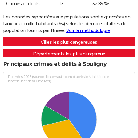
Crimes et délits
13
32,85 ‰
Les données rapportées aux populations sont exprimées en
taux pour mille habitants (‰) selon les dernièrs chiffres de
population fournis par l'Insee.
Voir la méthodologie
.
Villes les plus dangereuses
Départements les plus dangereux
Principaux crimes et délits à Souligny
Données 2025 (source : Linternaute.com d'après le Ministère de
l'Intérieur et des Outre-Mer)