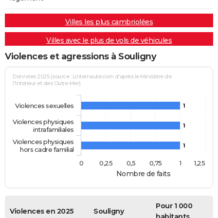
Villes les plus cambriolées
Villes avec le plus de vols de véhicules
Violences et agressions à Souligny
Données 2025 (source : Linternaute.com d'après le Ministère de
l'Intérieur et des Outre-Mer)
Violences sexuelles
1
Violences physiques
1
intrafamiliales
Violences physiques
1
hors cadre familial
0
0,25
0,5
0,75
1
1,25
Nombre de faits
Pour 1 000
Violences en 2025
Souligny
habitants