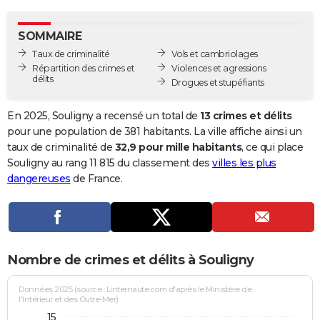
City break
Voyage de noces
Climat
Destinations
Voyage nature
Forum
+
PHOTO
SOMMAIRE
GUIDES D'ACHAT
Taux de criminalité
Vols et cambriolages
Répartition des crimes et
Violences et agressions
BONS PLANS
délits
Drogues et stupéfiants
CARTE DE VOEUX
En 2025, Souligny a recensé un total de
13 crimes et délits
Carte Bonne année
Carte Pâques
Carte de Noël
Carte Saint-Valentin
Carte d'anniversaire
pour une population de 381 habitants. La ville affiche ainsi un
DICTIONNAIRE
taux de criminalité de
32,9 pour mille habitants
, ce qui place
Biographies
Expressions
Dictionnaire
Citations
Proverbes
Souligny au rang 11 815 du classement des
villes les plus
PROGRAMME TV
dangereuses
de France.
COPAINS D'AVANT
Se connecter
Collèges
Universités
Service militaire
S'inscrire
Lycées
Primaires
Entreprises
Avis de recherche
AVIS DE DÉCÈS
FORUM
Nombre de crimes et délits à Souligny
Lifestyle
Sport
Television
Cinema
Bricolage
Culture
Auto
Voyage
Données 2025 (source : Linternaute.com d'après le Ministère de
l'Intérieur et des Outre-Mer)
15