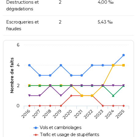
Destructions et
2
4,00 ‰
dégradations
Escroqueries et
2
5,43 ‰
fraudes
6
Nombre de faits
4
2
0
2018
2023
2019
2024
2020
2025
2016
2021
2017
2022
Vols et cambriolages
Trafic et usage de stupéfiants