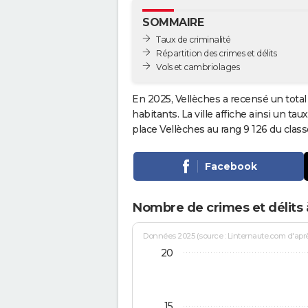
SOMMAIRE
Taux de criminalité
Répartition des crimes et délits
Vols et cambriolages
En 2025, Vellèches a recensé un tota
habitants. La ville affiche ainsi un tau
place Vellèches au rang 9 126 du cla
Facebook
Nombre de crimes et délits 
Données 2025 (source : Linternaute.com d'après 
20
15