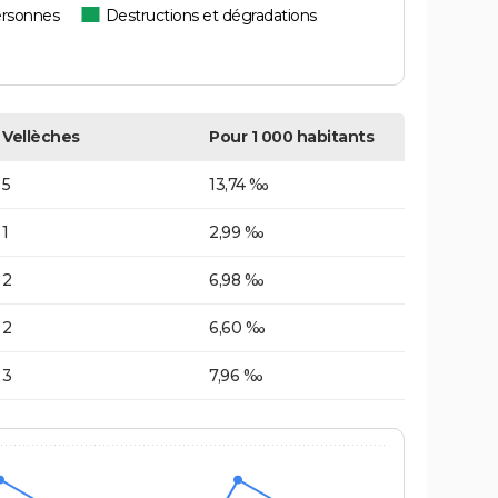
ersonnes
Destructions et dégradations
Vellèches
Pour 1 000 habitants
5
13,74 ‰
1
2,99 ‰
2
6,98 ‰
2
6,60 ‰
3
7,96 ‰