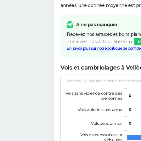
années, une donnée moyenne est pro
A ne pas manquer
Recevez nos astuces et bons plans
J
En savoir plus sur notre politique de confiden
Vols et cambriolages à Vell
Données 2025 (source : Linternaute.com d'après 
Vols sans violence contre des
0
personnes
Vols violents sans arme
0
Vols avec armes
0
Vols d'accessoires sur
véhicules