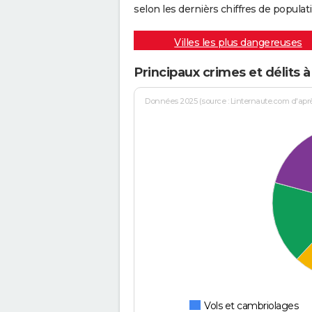
selon les dernièrs chiffres de populati
Villes les plus dangereuses
Principaux crimes et délits 
Données 2025 (source : Linternaute.com d'après 
Vols et cambriolages