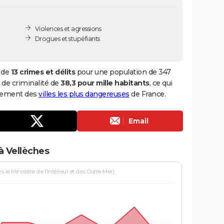
Violences et agressions
Drogues et stupéfiants
l de
13 crimes et délits
pour une population de 347
x de criminalité de
38,3 pour mille habitants
, ce qui
ssement des
villes les plus dangereuses
de France.
Email
à Vellèches
le Ministère de l'Intérieur et des Outre-Mer)