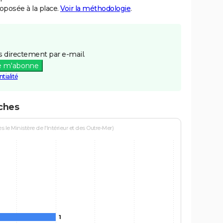
posée à la place.
Voir la méthodologie
.
 directement par e-mail.
e m'abonne
tialité
èches
le Ministère de l'Intérieur et des Outre-Mer)
1