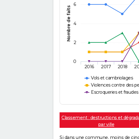
6
Nombre de faits
4
2
0
2016
2017
2018
2
Vols et cambriolages
Violences contre des p
Escroqueries et fraudes
Classement : destructions et dégrad
par ville
Si dans une commune, moins de cinq f