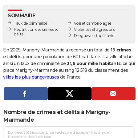
City break
Voyage de noces
Climat
Destinations
Voyage nature
Forum
+
PHOTO
SOMMAIRE
GUIDES D'ACHAT
Taux de criminalité
Vols et cambriolages
Répartition des crimes et
Violences et agressions
BONS PLANS
délits
Drogues et stupéfiants
CARTE DE VOEUX
En 2025, Marigny-Marmande a recensé un total de
19 crimes
Carte Bonne année
Carte Pâques
Carte de Noël
Carte Saint-Valentin
Carte d'anniversaire
et délits
pour une population de 601 habitants. La ville affiche
DICTIONNAIRE
ainsi un taux de criminalité de
31,6 pour mille habitants
, ce qui
Biographies
Expressions
Dictionnaire
Citations
Proverbes
place Marigny-Marmande au rang 12 518 du classement des
PROGRAMME TV
villes les plus dangereuses
de France.
COPAINS D'AVANT
Se connecter
Collèges
Universités
Service militaire
S'inscrire
Lycées
Primaires
Entreprises
Avis de recherche
AVIS DE DÉCÈS
FORUM
Nombre de crimes et délits à Marigny-
Lifestyle
Sport
Television
Cinema
Bricolage
Culture
Auto
Voyage
Marmande
Données 2025 (source : Linternaute.com d'après le Ministère de
l'Intérieur et des Outre-Mer)