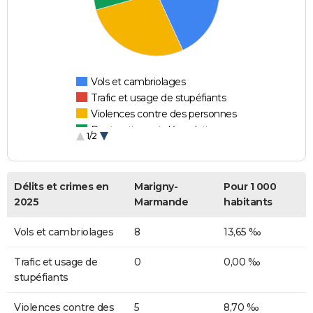
Vols et cambriolages
Trafic et usage de stupéfiants
Violences contre des personnes
Destructions et dégradations
1/2
Escroqueries et fraudes
Délits et crimes en
Marigny-
Pour 1 000
2025
Marmande
habitants
Vols et cambriolages
8
13,65 ‰
Trafic et usage de
0
0,00 ‰
stupéfiants
Violences contre des
5
8,70 ‰