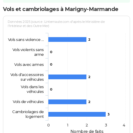
Vols et cambriolages à Marigny-Marmande
Données 2025 (source : Linternaute.com d'après le Ministère de
l'Intérieur et des Outre-Mer)
Vols sans violence …
2
Vols violents sans
0
arme
Vols avec armes
0
Vols d'accessoires
2
sur véhicules
Vols dans les
0
véhicules
Vols de véhicules
2
Cambriolages de
3
logement
0
1
2
3
4
Nombre de faits