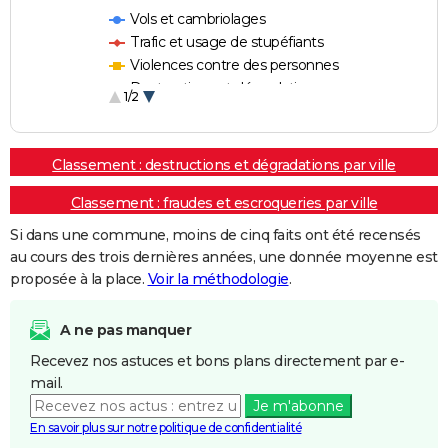
Vols et cambriolages
Trafic et usage de stupéfiants
Violences contre des personnes
Destructions et dégradations
1/2
Escroqueries et fraudes
Classement : destructions et dégradations par ville
Classement : fraudes et escroqueries par ville
Si dans une commune, moins de cinq faits ont été recensés
au cours des trois dernières années, une donnée moyenne est
proposée à la place.
Voir la méthodologie
.
A ne pas manquer
Recevez nos astuces et bons plans directement par e-
mail.
Je m'abonne
En savoir plus sur notre politique de confidentialité