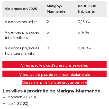
Marigny-
Pour 1 000
Violences en 2025
Marmande
habitants
Violences sexuelles
2
3,53 ‰
Violences physiques
3
5,16 ‰
intrafamiliales
Violences physiques
0
0,00 ‰
hors cadre familial
Villes avec le plus d'agressions sexuelles
Villes avec le plus de violence intrafamiliale
Classement : le trafic de drogue par ville
Les villes à proximité de Marigny-Marmande
Mondion (86230)
Luzé (37120)