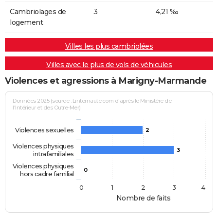
Cambriolages de
3
4,21 ‰
logement
Villes les plus cambriolées
Villes avec le plus de vols de véhicules
Violences et agressions à Marigny-Marmande
Données 2025 (source : Linternaute.com d'après le Ministère de
l'Intérieur et des Outre-Mer)
Violences sexuelles
2
Violences physiques
3
intrafamiliales
Violences physiques
0
hors cadre familial
0
1
2
3
4
Nombre de faits