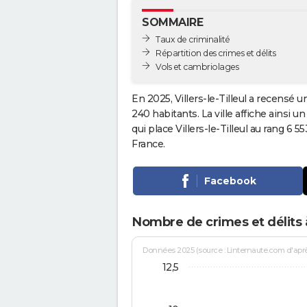
SOMMAIRE
Taux de criminalité
Répartition des crimes et délits
Vols et cambriolages
En 2025, Villers-le-Tilleul a recensé u
240 habitants. La ville affiche ainsi u
qui place Villers-le-Tilleul au rang 6
France.
Facebook
Nombre de crimes et délits à 
Données 2025 (source : Linternaute.com d'après 
12,5