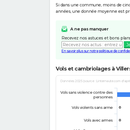
Si dans une commune, moins de cinq f
années, une donnée moyenne est pro
A ne pas manquer
Recevez nos astuces et bons plans
J
En savoir plus sur notre politique de confiden
Vols et cambriolages à Villers
Données 2025 (source : Linternaute.com d'après 
Vols sans violence contre des
personnes
Vols violents sans arme
0
Vols avec armes
0