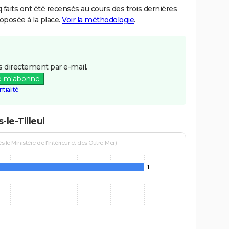
aits ont été recensés au cours des trois dernières
posée à la place.
Voir la méthodologie
.
 directement par e-mail.
e m'abonne
tialité
-le-Tilleul
le Ministère de l'Intérieur et des Outre-Mer)
1