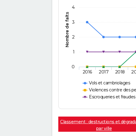
4
Nombre de faits
3
2
1
0
2016
2017
2018
2
Vols et cambriolages
Violences contre des p
Escroqueries et fraudes
Classement : destructions et dégrad
par ville