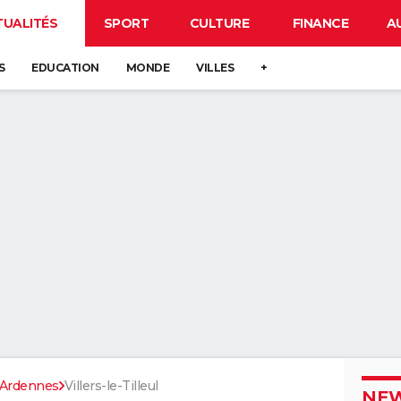
TUALITÉS
SPORT
CULTURE
FINANCE
A
S
EDUCATION
MONDE
VILLES
+
Ardennes
Villers-le-Tilleul
NEW