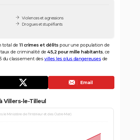
Violences et agressions
Drogues et stupéfiants
n total de
11 crimes et délits
pour une population de
n taux de criminalité de
45,2 pour mille habitants
, ce
 553 du classement des
villes les plus dangereuses
de
Email
Villers-le-Tilleul
le Ministère de l'Intérieur et des Outre-Mer)